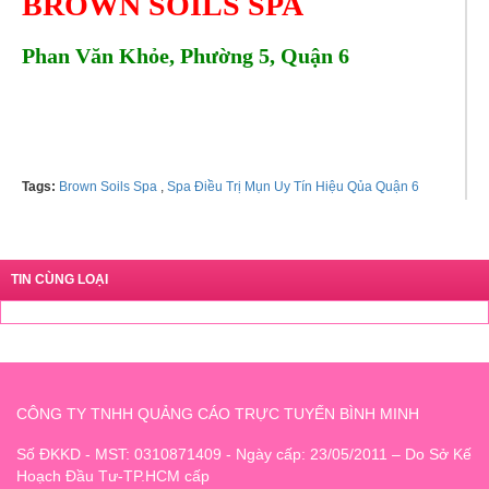
BROWN SOILS SPA
Phan Văn Khỏe, Phường 5, Quận 6
Tel: 0901477721
Tags:
Brown Soils Spa
,
Spa Điều Trị Mụn Uy Tín Hiệu Qủa Quận 6
TIN CÙNG LOẠI
CÔNG TY TNHH QUẢNG CÁO TRỰC TUYẾN BÌNH MINH
Số ĐKKD - MST: 0310871409 - Ngày cấp: 23/05/2011 – Do Sở Kế
Hoạch Đầu Tư-TP.HCM cấp