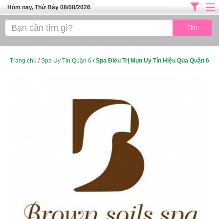
Hôm nay, Thứ Bảy 08/08/2026
Trang chủ
ĐỊA CHỈ LÀM ĐẸP HÀ NỘI
SPA TPHCM
Trang chủ
/
Spa Uy Tín Quận 6
/
Spa Điều Trị Mụn Uy Tín Hiệu Qủa Quận 6
Salon Tóc - Tiệm Nail
TUYỂN DỤNG
Thể Dục Thẩm Mỹ
TOP SÀI GÒN
Mỹ Phẩm
Dịch Vụ Y Tế