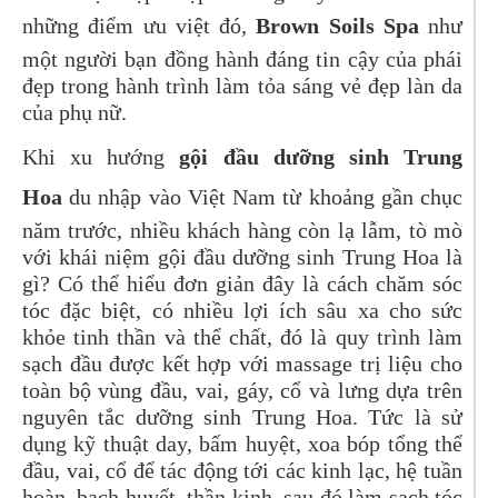
những điểm ưu việt đó,
Brown Soils Spa
như
một người bạn đồng hành đáng tin cậy của phái
đẹp trong hành trình làm tỏa sáng vẻ đẹp làn da
của phụ nữ.
Khi xu hướng
gội đầu dưỡng sinh Trung
Hoa
du nhập vào Việt Nam từ khoảng gần chục
năm trước, nhiều khách hàng còn lạ lẫm, tò mò
với khái niệm gội đầu dưỡng sinh Trung Hoa là
gì? Có thể hiểu đơn giản đây là cách chăm sóc
tóc đặc biệt, có nhiều lợi ích sâu xa cho sức
khỏe tinh thần và thể chất, đó là quy trình làm
sạch đầu được kết hợp với massage trị liệu cho
toàn bộ vùng đầu, vai, gáy, cổ và lưng dựa trên
nguyên tắc dưỡng sinh Trung Hoa. Tức là sử
dụng kỹ thuật day, bấm huyệt, xoa bóp tổng thể
đầu, vai, cổ để tác động tới các kinh lạc, hệ tuần
hoàn, bạch huyết, thần kinh, sau đó làm sạch tóc