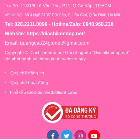
Trụ Sở: 118/1/9 Lê Văn Thọ, P.11, Q.Gò Vấp, TP.HCM
VP Hà Nội: Số 4 Ngõ 379/7 Đội Cấn, P. Liễu Giai, Q.Ba Đình, Hà Nội
Tel: 028.2211.0099 - Hotline/Zalo: 0948.968.238
Website:
https://diachilamdep.net/
Email:
quangcao24gionet@gmail.com
Copyright © Diachilamdep.net Ghi rõ nguồn “Diachilamdep.net”
khi phát hành lại thông tin từ website này.
Quy chế đăng tin
Quy chế hoạt động
VietBrilliant Labs
Thiết kế website bởi