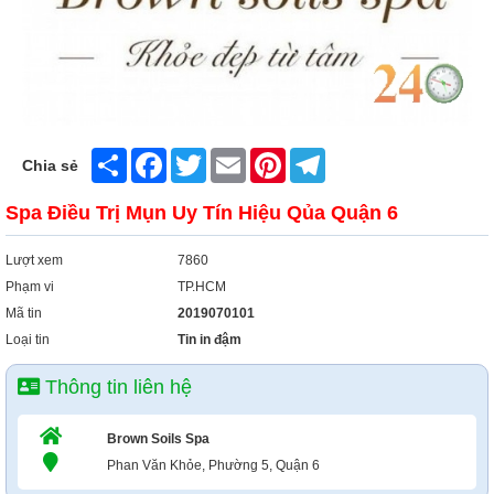
Share
Facebook
Twitter
Email
Pinterest
Telegram
Chia sẻ
Spa Điều Trị Mụn Uy Tín Hiệu Qủa Quận 6
Lượt xem
7860
Phạm vi
TP.HCM
Mã tin
2019070101
Loại tin
Tin in đậm
Thông tin liên hệ
Brown Soils Spa
Phan Văn Khỏe, Phường 5, Quận 6