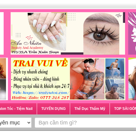
lon Tóc - Tiệm Nail
TUYỂN DỤNG
Thể Dục Thẩm Mỹ
TOP SÀI GÒ