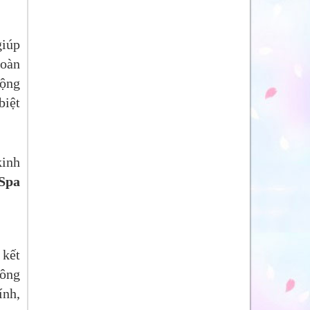
giúp
hoàn
động
biệt
kinh
Spa
 kết
công
ính,