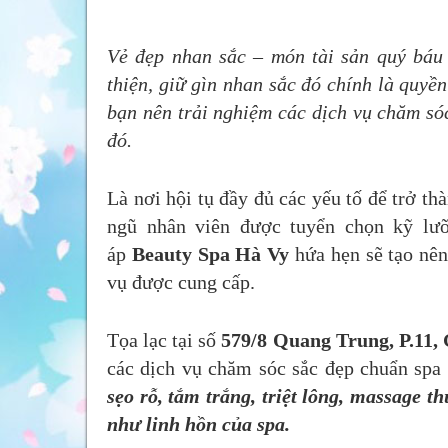
Vẻ đẹp nhan sắc – món tài sản quý báu
thiện, giữ gìn nhan sắc đó chính là quyền
bạn nên trải nghiệm các dịch vụ chăm só
đó.
Là nơi hội tụ đầy đủ các yếu tố để trở th
ngũ nhân viên được tuyển chọn kỹ lưỡ
áp
Beauty Spa Hà Vy
hứa hẹn sẽ tạo nê
vụ được cung cấp.
Tọa lạc tại số
579/8 Quang Trung, P.11,
các dịch vụ chăm sóc sắc đẹp chuẩn spa
sẹo rỗ, tắm trắng, triệt lông, massage thư
như linh hồn của spa.