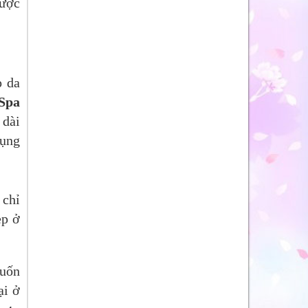
được
p da
Spa
 dài
dụng
 chỉ
ẹp ở
muốn
ại ở