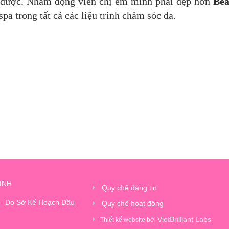
 được. Nhằm động viên chị em mình phải đẹp hơn
Bea
a trong tất cả các liệu trình chăm sóc da.
INH
Quy chế đăng tin
 – Do Sở Kế Hoạch Đầu
Quy chế hoạt động
VietBrilliant Labs
Thiết kế website bởi