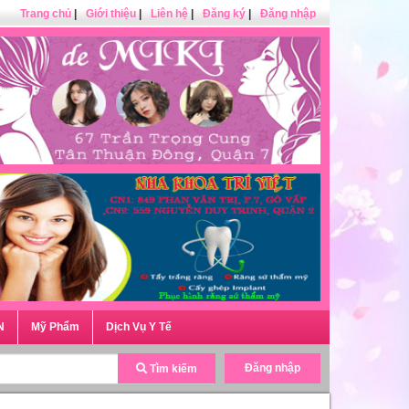
Trang chủ
|
Giới thiệu
|
Liên hệ
|
Đăng ký
|
Đăng nhập
N
Mỹ Phẩm
Dịch Vụ Y Tế
Đăng nhập
Tìm kiếm