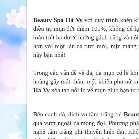
Beauty Spa Hà Vy
với quy trình khép kí
điều trị mụn dứt điểm 100%, không để lại
toàn trút bỏ được những gánh nặng và nỗi
hơn với một làn da tươi mới, mịn màng v
này bạn nhé!
Trong các vấn đề về da, da mụn có lẽ khi
hoàng gây mất thẩm mỹ, khiến phụ nữ mặ
Hà Vy
xóa tan nỗi lo về mụn giúp bạn tự 
Bên cạnh đó, dịch vụ tắm trắng tại
Beau
quả vượt ngoài cả mong đợi. Phương phá
nghệ tắm trắng phi thuyền hiện đại. Khô