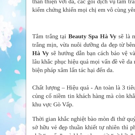
thân thiện với da, các gói dịch vụ tắm t
kiểm chứng khiến mọi chị em vô cùng yê
Tắm trắng tại
Beauty Spa Hà Vy
sẽ là 
trắng mịn, vừa nuôi dưỡng da đẹp từ bên 
Hà Vy
sẽ hướng dẫn bạn cách bảo vệ và
lâu khắc phục hiệu quả mọi vấn đề về da
biện pháp xâm lấn tác hại đến da.
Chất lượng – Hiệu quả - An toàn là 3 ti
củng cố niềm tin khách hàng mà còn khẳn
khu vực Gò Vấp.
Thời gian khắc nghiệt bào mòn đi thứ quý
sở hữu vẻ đẹp thuần khiết tự nhiên thì p