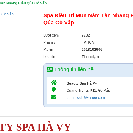
 Tàn Nhang Hiệu Qủa Gò Vấp
Spa Điều Trị Mụn Nám Tàn Nhang 
Qủa Gò Vấp
Lượt xem
9232
Phạm vi
TP.HCM
Mã tin
2018102606
Loại tin
Tin in đậm
Thông tin liên hệ
Beauty Spa Hà Vy
Quang Trung, P.11, Gò Vấp
adminweb@yahoo.com
TY SPA HÀ VY