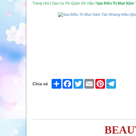
Trang chủ
/
Spa Uy Tín Quận Gò Vấp
/
Spa Điều Trị Mụn Nám
Share
Facebook
Twitter
Email
Pinterest
Telegram
Chia sẻ
BEAU