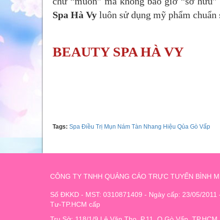
chữ “muốn” mà không bao giờ “sở hữu”
Spa Hà Vy
luôn sử dụng mỹ phẩm chuẩn sp
BEAUTY SPA HÀ VY
Tel: 0942176509
Tags:
Spa Điều Trị Mụn Nám Tàn Nhang Hiệu Qủa Gò Vấp
CÔNG TY TNHH QUẢNG CÁO TRỰC TUYẾN BÌNH M
Số ĐKKD - MST: 0310871409 - Ngày cấp: 23/05/2011
Tư-TP.HCM cấp
Trụ Sở: 118/1/9 Lê Văn Thọ, P.11, Q.Gò Vấp, TP.HCM