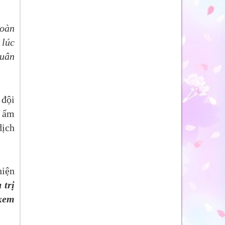
Hoàn
 lúc
xuân
 đội
, ấm
dịch
hiện
 trị
 xem