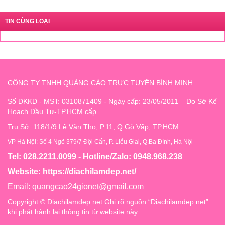
TIN CÙNG LOẠI
CÔNG TY TNHH QUẢNG CÁO TRỰC TUYẾN BÌNH MINH
Số ĐKKD - MST: 0310871409 - Ngày cấp: 23/05/2011 – Do Sở Kế
Hoạch Đầu Tư-TP.HCM cấp
Trụ Sở: 118/1/9 Lê Văn Thọ, P.11, Q.Gò Vấp, TP.HCM
VP Hà Nội: Số 4 Ngõ 379/7 Đội Cấn, P. Liễu Giai, Q.Ba Đình, Hà Nội
Tel: 028.2211.0099 - Hotline/Zalo: 0948.968.238
Website:
https://diachilamdep.net/
Email:
quangcao24gionet@gmail.com
Copyright © Diachilamdep.net Ghi rõ nguồn “Diachilamdep.net”
khi phát hành lại thông tin từ website này.