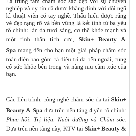
Là trung tâm chăm sóc sắc đẹp với sự chuyên
nghiệp và uy tín đã được khẳng định với đội ngũ
kĩ thuật viên có tay nghề. Thấu hiểu được rằng
vẻ đẹp rạng rỡ và bền vững là kết tinh từ ba yếu
tố chính: làn da tươi sáng, cơ thể khỏe mạnh và
một tinh thần tích cực,
Skin+ Beauty &
Spa
mang đến cho bạn một giải pháp chăm sóc
toàn diện bao gồm cả điều trị da bên ngoài, củng
cố sức khỏe bên trong và nâng niu cảm xúc của
bạn.
Các liệu trình, công nghệ chăm sóc da tại
Skin+
Beauty & Spa
dựa trên nền tảng 4 yếu tố chính:
Phục hồi, Trị liệu, Nuôi dưỡng và Chăm sóc
.
Dựa trên nền tảng này, KTV tại
Skin+ Beauty &