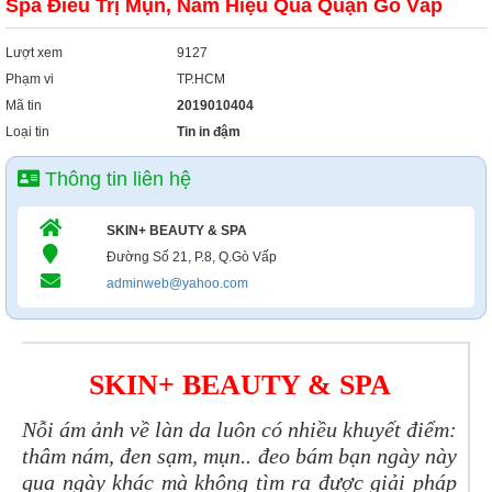
Spa Điều Trị Mụn, Nám Hiệu Quả Quận Gò Vấp
Lượt xem
9127
Phạm vi
TP.HCM
Mã tin
2019010404
Loại tin
Tin in đậm
Thông tin liên hệ
SKIN+ BEAUTY & SPA
Đường Số 21, P.8, Q.Gò Vấp
adminweb@yahoo.com
SKIN+ BEAUTY & SPA
Nỗi ám ảnh về làn da luôn có nhiều khuyết điểm:
thâm nám, đen sạm, mụn.. đeo bám bạn ngày này
qua ngày khác mà không tìm ra được giải pháp