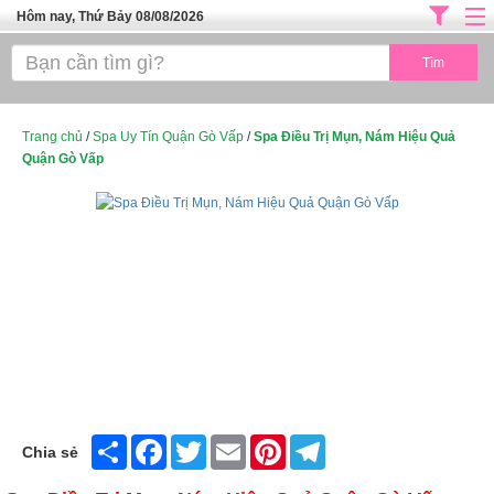
Hôm nay, Thứ Bảy 08/08/2026
Trang chủ
ĐỊA CHỈ LÀM ĐẸP HÀ NỘI
SPA TPHCM
Trang chủ
/
Spa Uy Tín Quận Gò Vấp
/
Spa Điều Trị Mụn, Nám Hiệu Quả
Quận Gò Vấp
Salon Tóc - Tiệm Nail
TUYỂN DỤNG
Thể Dục Thẩm Mỹ
TOP SÀI GÒN
Mỹ Phẩm
Dịch Vụ Y Tế
Share
Facebook
Twitter
Email
Pinterest
Telegram
Chia sẻ