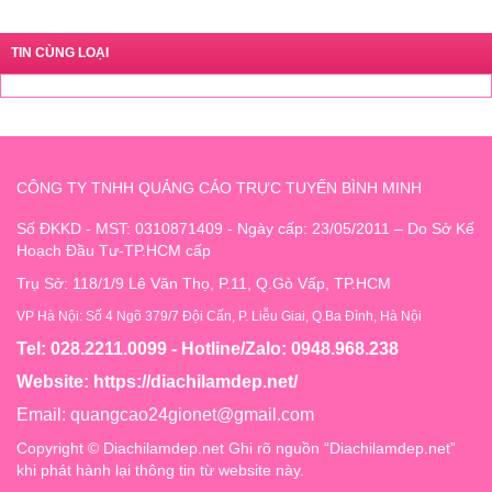
TIN CÙNG LOẠI
CÔNG TY TNHH QUẢNG CÁO TRỰC TUYẾN BÌNH MINH
Số ĐKKD - MST: 0310871409 - Ngày cấp: 23/05/2011 – Do Sở Kế
Hoạch Đầu Tư-TP.HCM cấp
Trụ Sở: 118/1/9 Lê Văn Thọ, P.11, Q.Gò Vấp, TP.HCM
VP Hà Nội: Số 4 Ngõ 379/7 Đội Cấn, P. Liễu Giai, Q.Ba Đình, Hà Nội
Tel: 028.2211.0099 - Hotline/Zalo: 0948.968.238
Website:
https://diachilamdep.net/
Email:
quangcao24gionet@gmail.com
Copyright © Diachilamdep.net Ghi rõ nguồn “Diachilamdep.net”
khi phát hành lại thông tin từ website này.