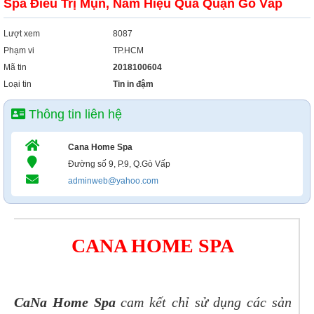
Spa Điều Trị Mụn, Nám Hiệu Quả Quận Gò Vấp
Lượt xem
8087
Phạm vi
TP.HCM
Mã tin
2018100604
Loại tin
Tin in đậm
Thông tin liên hệ
Cana Home Spa
Đường số 9, P.9, Q.Gò Vấp
adminweb@yahoo.com
CANA HOME SPA
CaNa Home Spa
cam kết chỉ sử dụng các sản