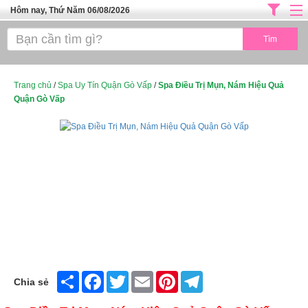
Hôm nay, Thứ Năm 06/08/2026
Trang chủ
ĐỊA CHỈ LÀM ĐẸP HÀ NỘI
SPA TPHCM
Trang chủ
/
Spa Uy Tín Quận Gò Vấp
/
Spa Điều Trị Mụn, Nám Hiệu Quả
Quận Gò Vấp
Salon Tóc - Tiệm Nail
TUYỂN DỤNG
Thể Dục Thẩm Mỹ
TOP SÀI GÒN
Mỹ Phẩm
Dịch Vụ Y Tế
Share
Facebook
Twitter
Email
Pinterest
Telegram
Chia sẻ