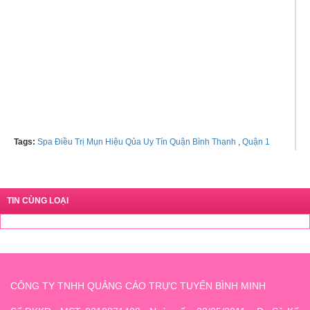
Hotline tư vấn: 01234433334 -
0933778844
Tags:
Spa Điều Trị Mụn Hiệu Qủa Uy Tín Quận Bình Thạnh
,
Quận 1
TIN CÙNG LOẠI
CÔNG TY TNHH QUẢNG CÁO TRỰC TUYẾN BÌNH MINH