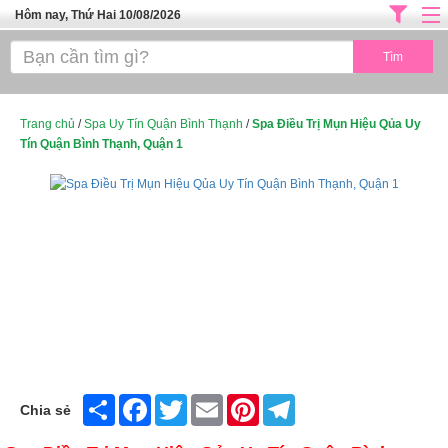
Hôm nay, Thứ Hai 10/08/2026
Trang chủ
ĐỊA CHỈ LÀM ĐẸP HÀ NỘI
SPA TPHCM
Trang chủ
/
Spa Uy Tín Quận Bình Thạnh
/
Spa Điều Trị Mụn Hiệu Qủa Uy
Tín Quận Bình Thạnh, Quận 1
Salon Tóc - Tiệm Nail
TUYỂN DỤNG
Thể Dục Thẩm Mỹ
TOP SÀI GÒN
Mỹ Phẩm
Dịch Vụ Y Tế
Share
Facebook
Twitter
Email
Pinterest
Telegram
Chia sẻ