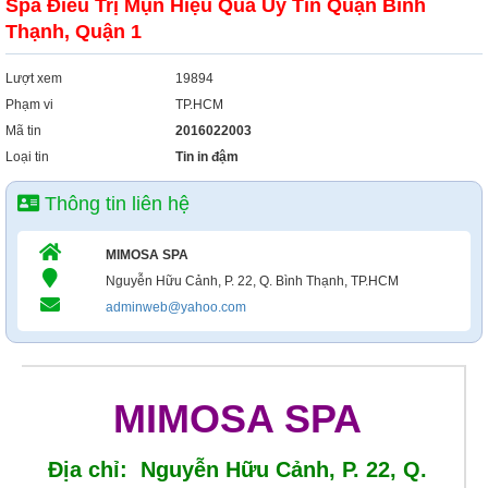
Spa Điều Trị Mụn Hiệu Qủa Uy Tín Quận Bình
Thạnh, Quận 1
Lượt xem
19894
Phạm vi
TP.HCM
Mã tin
2016022003
Loại tin
Tin in đậm
Thông tin liên hệ
MIMOSA SPA
Nguyễn Hữu Cảnh, P. 22, Q. Bình Thạnh, TP.HCM
adminweb@yahoo.com
MIMOSA SPA
Địa chỉ: Nguyễn Hữu Cảnh, P. 22, Q.