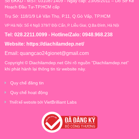
Số ĐKKD - MST: 0310871409 - Ngày cấp: 23/05/2011 – Do Sở Kế
Hoạch Đầu Tư-TP.HCM cấp
Trụ Sở: 118/1/9 Lê Văn Thọ, P.11, Q.Gò Vấp, TP.HCM
VP Hà Nội: Số 4 Ngõ 379/7 Đội Cấn, P. Liễu Giai, Q.Ba Đình, Hà Nội
Tel: 028.2211.0099 - Hotline/Zalo: 0948.968.238
Website:
https://diachilamdep.net/
Email:
quangcao24gionet@gmail.com
Copyright © Diachilamdep.net Ghi rõ nguồn “Diachilamdep.net”
khi phát hành lại thông tin từ website này.
Quy chế đăng tin
Quy chế hoạt động
VietBrilliant Labs
Thiết kế website bởi