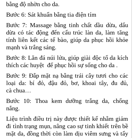
bằng độ nhờn cho da.
Bước 6: Sát khuẩn bằng tia điện tím
Bước 7: Massage bằng tinh chất dầu dừa, dẩu
dừa có tác động đến cấu trúc làn da, làm tăng
tính liên kết các tế bào, giúp da phục hồi khỏe
mạnh và trắng sáng.
Bước 8: Lăn đá núi lửa, giúp giài độc tố da kích
thích các huyệt để phục hồi sự sống cho da .
Bước 9: Đắp mặt nạ bằng trái cây tươi cho các
loại da: bí đỏ, đậu đỏ, bơ, khoai tây, đu đủ,
cà chua…
Bước 10: Thoa kem dưỡng trắng da, chống
nắng.
Liệu trình điều trị này được thiết kế nhằm giảm
đi tình trạng mụn, nâng cao sự tinh khiết trên bề
mặt da, đồng thời còn làm dịu viêm sưng và tẩy