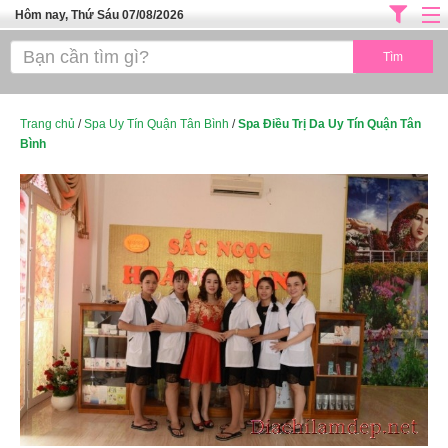
Hôm nay, Thứ Sáu 07/08/2026
Trang chủ
ĐỊA CHỈ LÀM ĐẸP HÀ NỘI
SPA TPHCM
Trang chủ
/
Spa Uy Tín Quận Tân Bình
/
Spa Điều Trị Da Uy Tín Quận Tân
Bình
Salon Tóc - Tiệm Nail
TUYỂN DỤNG
Thể Dục Thẩm Mỹ
TOP SÀI GÒN
Mỹ Phẩm
Dịch Vụ Y Tế