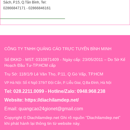
Sách, P.15, Q.Tân Bình, Tel:
02866847171 - 02866846161
CÔNG TY TNHH QUẢNG CÁO TRỰC TUYẾN BÌNH MINH
Số ĐKKD - MST: 0310871409 - Ngày cấp: 23/05/2011 – Do Sở Kế
Hoạch Đầu Tư-TP.HCM cấp
Trụ Sở: 118/1/9 Lê Văn Thọ, P.11, Q.Gò Vấp, TP.HCM
VP Hà Nội: Số 4 Ngõ 379/7 Đội Cấn, P. Liễu Giai, Q.Ba Đình, Hà Nội
Tel: 028.2211.0099 - Hotline/Zalo: 0948.968.238
Website:
https://diachilamdep.net/
Email:
quangcao24gionet@gmail.com
Copyright © Diachilamdep.net Ghi rõ nguồn “Diachilamdep.net”
khi phát hành lại thông tin từ website này.