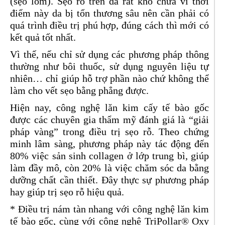
(sẹo lõm). Sẹo rỗ trên da rất khó chữa vì thời
điểm này da bị tổn thương sâu nên cần phải có
quá trình điều trị phú hợp, đúng cách thì mới có
kết quả tốt nhất.
Vì thế, nếu chỉ sử dụng các phương pháp thông
thường như bôi thuốc, sử dụng nguyên liệu tự
nhiên… chỉ giúp hỗ trợ phần nào chứ không thể
làm cho vết sẹo bằng phẳng được.
Hiện nay, công nghệ lăn kim cấy tế bào gốc
được các chuyên gia thẩm mỹ đánh giá là “giải
pháp vàng” trong điều trị sẹo rỗ. Theo chứng
minh lâm sàng, phương pháp này tác động đến
80% việc sản sinh collagen ở lớp trung bì, giúp
làm đầy mô, còn 20% là việc chăm sóc da bằng
dưỡng chất cần thiết. Đây thực sự phương pháp
hay giúp trị sẹo rỗ hiệu quả.
* Điều trị nám tàn nhang với công nghệ lăn kim
tế bào gốc, cùng với công nghệ TriPollar® Oxy