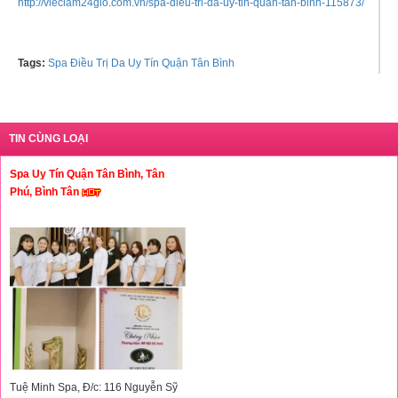
http://vieclam24gio.com.vn/spa-dieu-tri-da-uy-tin-quan-tan-binh-115873/
Tags:
Spa Điều Trị Da Uy Tín Quận Tân Bình
TIN CÙNG LOẠI
Spa Uy Tín Quận Tân Bình, Tân
Phú, Bình Tân
Tuệ Minh Spa, Đ/c: 116 Nguyễn Sỹ