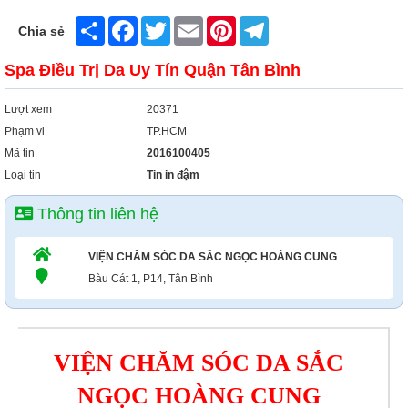
Share
Facebook
Twitter
Email
Pinterest
Telegram
Chia sẻ
Spa Điều Trị Da Uy Tín Quận Tân Bình
Lượt xem
20371
Phạm vi
TP.HCM
Mã tin
2016100405
Loại tin
Tin in đậm
Thông tin liên hệ
VIỆN CHĂM SÓC DA SẮC NGỌC HOÀNG CUNG
Bàu Cát 1, P14, Tân Bình
VIỆN CHĂM SÓC DA SẮC
NGỌC HOÀNG CUNG