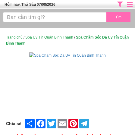
Hôm nay, Thứ Sáu 07/08/2026
Trang chủ
ĐỊA CHỈ LÀM ĐẸP HÀ NỘI
SPA TPHCM
Trang chủ
/
Spa Uy Tín Quận Bình Thạnh
/
Spa Chăm Sóc Da Uy Tín Quận
Bình Thạnh
Salon Tóc - Tiệm Nail
TUYỂN DỤNG
Thể Dục Thẩm Mỹ
TOP SÀI GÒN
Mỹ Phẩm
Dịch Vụ Y Tế
Share
Facebook
Twitter
Email
Pinterest
Telegram
Chia sẻ