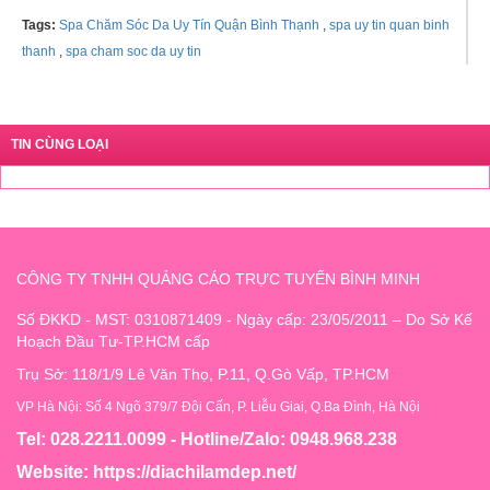
Tags:
Spa Chăm Sóc Da Uy Tín Quận Bình Thạnh
,
spa uy tin quan binh
thanh
,
spa cham soc da uy tin
TIN CÙNG LOẠI
CÔNG TY TNHH QUẢNG CÁO TRỰC TUYẾN BÌNH MINH
Số ĐKKD - MST: 0310871409 - Ngày cấp: 23/05/2011 – Do Sở Kế
Hoạch Đầu Tư-TP.HCM cấp
Trụ Sở: 118/1/9 Lê Văn Thọ, P.11, Q.Gò Vấp, TP.HCM
VP Hà Nội: Số 4 Ngõ 379/7 Đội Cấn, P. Liễu Giai, Q.Ba Đình, Hà Nội
Tel: 028.2211.0099 - Hotline/Zalo: 0948.968.238
Website:
https://diachilamdep.net/