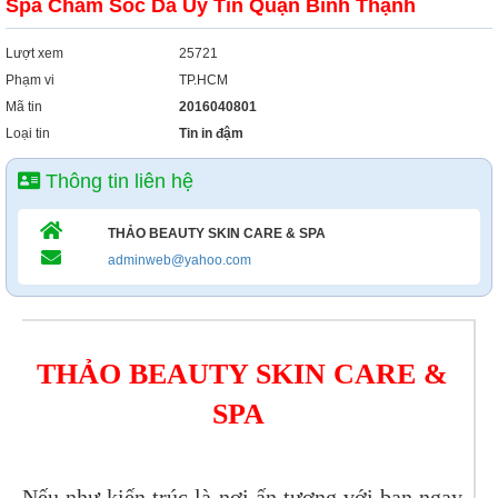
Spa Chăm Sóc Da Uy Tín Quận Bình Thạnh
Lượt xem
25721
Phạm vi
TP.HCM
Mã tin
2016040801
Loại tin
Tin in đậm
Thông tin liên hệ
THẢO BEAUTY SKIN CARE & SPA
adminweb@yahoo.com
THẢO BEAUTY SKIN CARE &
SPA
Nếu như kiến trúc là nơi ấn tượng với bạn ngay