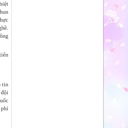
biệt
phun
thực
ghề.
hông
tiến
 tin
 đội
Quốc
 phí