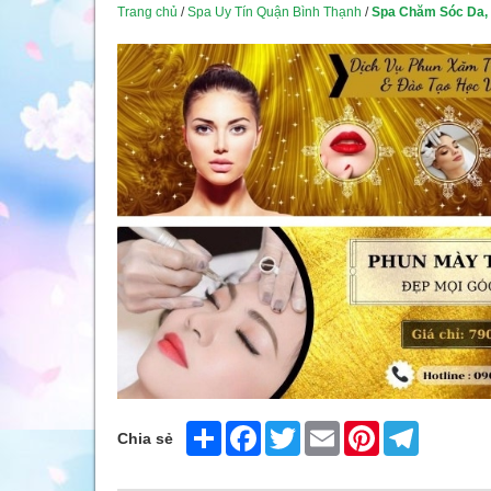
Trang chủ
/
Spa Uy Tín Quận Bình Thạnh
/
Spa Chăm Sóc Da, 
Share
Facebook
Twitter
Email
Pinterest
Telegram
Chia sẻ