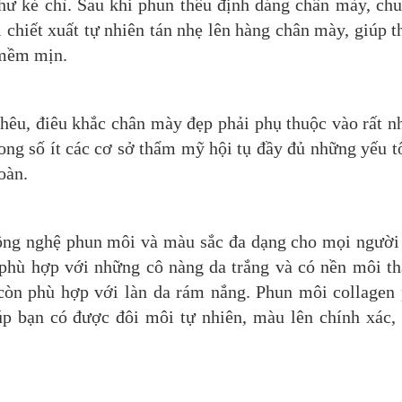
hư kẻ chì. Sau khi phun thêu định dáng chân mày, ch
 chiết xuất tự nhiên tán nhẹ lên hàng chân mày, giúp 
 mềm mịn.
thêu, điêu khắc chân mày đẹp phải phụ thuộc vào rất n
ong số ít các cơ sở thẩm mỹ hội tụ đầy đủ những yếu t
oàn.
ông nghệ phun môi và màu sắc đa dạng cho mọi người
phù hợp với những cô nàng da trắng và có nền môi t
còn phù hợp với làn da rám nắng. Phun môi collagen
p bạn có được đôi môi tự nhiên, màu lên chính xác,