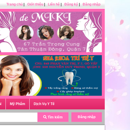
Trang chủ
|
Giới thiệu
|
Liên hệ
|
Đăng ký
|
Đăng nhập
N
Mỹ Phẩm
Dịch Vụ Y Tế
Đăng nhập
Tìm kiếm