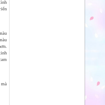
tình
riển
 màu
 màu
hơn.
tinh
 cam
mà