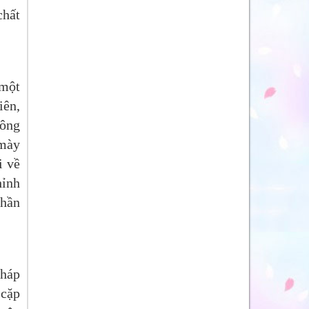
chất
 một
iên,
hông
 mày
i về
hỉnh
phần
pháp
 cặp