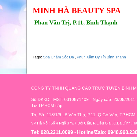
MINH HÀ BEAUTY SPA
Phan Văn Trị, P.11, Bình Thạnh
Tel: 0384578055
Tags:
Spa Chăm Sóc Da
,
Phun Xăm Uy Tín Bình Thạnh
CÔNG TY TNHH QUẢNG CÁO TRỰC TUYẾN BÌNH M
Số ĐKKD - MST: 0310871409 - Ngày cấp: 23/05/2011
Tư-TP.HCM cấp
Trụ Sở: 118/1/9 Lê Văn Thọ, P.11, Q.Gò Vấp, TP.HCM
VP Hà Nội: Số 4 Ngõ 379/7 Đội Cấn, P. Liễu Giai, Q.Ba Đình, H
Tel: 028.2211.0099 - Hotline/Zalo: 0948.968.23