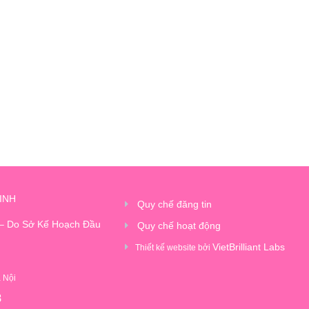
INH
Quy chế đăng tin
 – Do Sở Kế Hoạch Đầu
Quy chế hoạt động
VietBrilliant Labs
Thiết kế website bởi
à Nội
8