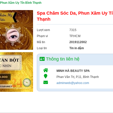
Phun Xăm Uy Tín Bình Thạnh
Spa Chăm Sóc Da, Phun Xăm Uy Tí
Thạnh
Lượt xem
7315
Phạm vi
TP.HCM
Mã tin
2019112002
Loại tin
Tin in đậm
Thông tin liên hệ
MINH HÀ BEAUTY SPA
Phan Văn Trị, P.11, Bình Thạnh
adminweb@yahoo.com