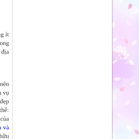
g ít
rong
 địa
 nên
h vụ
 đẹp
thể:
của
m và
 hữu