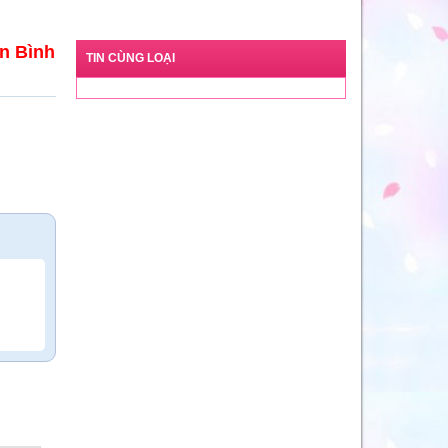
n Bình
TIN CÙNG LOẠI