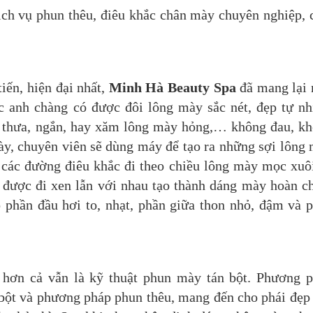
ch vụ phun thêu, điêu khắc chân mày chuyên nghiệp, 
iến, hiện đại nhất,
Minh Hà Beauty Spa
đã mang lại
ác anh chàng có được đôi lông mày sắc nét, đẹp tự nh
y thưa, ngắn, hay xăm lông mày hỏng,… không đau, k
ày, chuyên viên sẽ dùng máy để tạo ra những sợi lông
 các đường điêu khắc đi theo chiều lông mày mọc xuô
 được đi xen lẫn với nhau tạo thành dáng mày hoàn c
 phần đầu hơi to, nhạt, phần giữa thon nhỏ, đậm và 
 hơn cả vẫn là kỹ thuật phun mày tán bột. Phương 
án bột và phương pháp phun thêu, mang đến cho phái đẹp