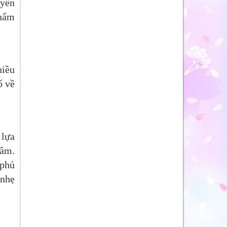
uyên
thẩm
hiều
ố về
 lựa
hâm.
 phủ
 nhẹ