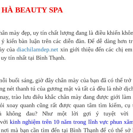
 HÀ BEAUTY SPA
hân mày đẹp, uy tín chất lượng đang là điều khiến khôn
ý kiến bàn luận trên các diễn đàn. Để dễ dàng hơn t
này của
diachilamdep.net
xin giới thiệu đến các chị em
uy tín nhất tại Bình Thạnh.
 mỗi buổi sáng, giờ đây chân mày của bạn đã có thể trở
ng nét thanh tú của gương mặt và tất cả đều là nhờ dịc
ay, trào lưu điêu khắc chân mày đang được giới làm
ỏi xoay quanh cũng rất được quan tâm tìm kiếm, cụ 
à không đau? Như một lời gợi ý tuyệt vời 
với
kinh nghiệm trên 10 năm trong lĩnh vực phun xă
 nơi mà bạn cần tìm đến tại Bình Thạnh để có thể sở