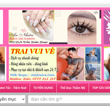
lon Tóc - Tiệm Nail
TUYỂN DỤNG
Thể Dục Thẩm Mỹ
TOP SÀI GÒ