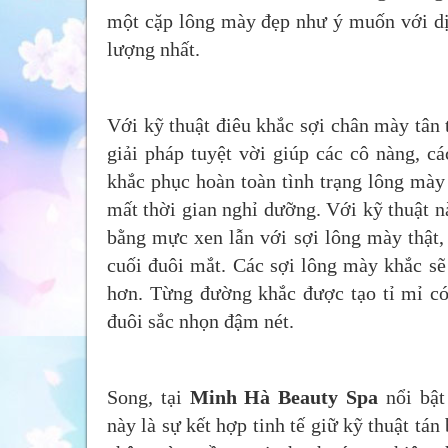
một cặp lông mày đẹp như ý muốn với dị
lượng nhất.
Với kỹ thuật điêu khắc sợi chân mày tân t
giải pháp tuyệt vời giúp các cô nàng, c
khắc phục hoàn toàn tình trạng lông mà
mất thời gian nghỉ dưỡng. Với kỹ thuật n
bằng mực xen lẫn với sợi lông mày thật,
cuối đuôi mắt. Các sợi lông mày khắc sẽ
hơn. Từng đường khắc được tạo tỉ mỉ có
đuôi sắc nhọn đậm nét.
Song, tại
Minh Hà Beauty Spa
nổi bật
này là sự kết hợp tinh tế giữ kỹ thuật t