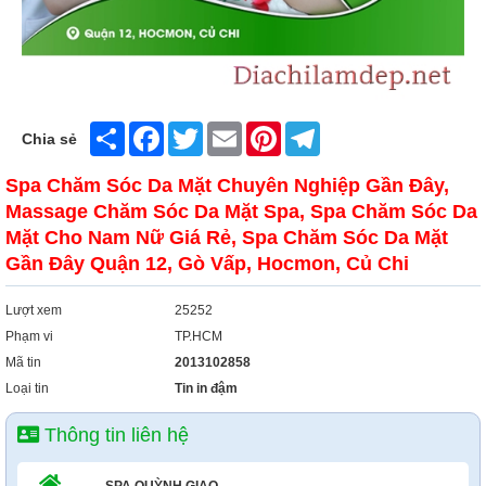
Share
Facebook
Twitter
Email
Pinterest
Telegram
Chia sẻ
Spa Chăm Sóc Da Mặt Chuyên Nghiệp Gần Đây,
Massage Chăm Sóc Da Mặt Spa, Spa Chăm Sóc Da
Mặt Cho Nam Nữ Giá Rẻ, Spa Chăm Sóc Da Mặt
Gần Đây Quận 12, Gò Vấp, Hocmon, Củ Chi
Lượt xem
25252
Phạm vi
TP.HCM
Mã tin
2013102858
Loại tin
Tin in đậm
Thông tin liên hệ