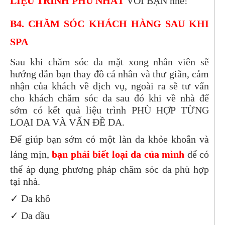
LIỆU TRÌNH PHÙ NHẤT
VỚI BẠN nhé!
B4. CHĂM SÓC KHÁCH HÀNG SAU KHI
SPA
Sau khi chăm sóc da mặt xong nhân viên sẽ
hướng dẫn bạn thay đồ cá nhân và thư giãn, cảm
nhận của khách về dịch vụ, ngoài ra sẽ tư vấn
cho khách chăm sóc da sau đó khi về nhà để
sớm có kết quả liệu trình PHÙ HỢP TỪNG
LOẠI DA VÀ VẤN ĐỀ DA.
Để giúp bạn sớm có một làn da khỏe khoắn và
láng mịn,
bạn phải biết loại da của mình
để có
thể áp dụng phương pháp chăm sóc da phù hợp
tại nhà.
✓
Da khô
✓
Da dầu