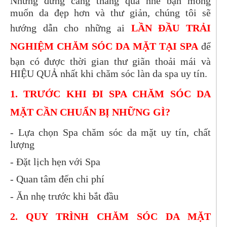
Nhưng đừng căng thẳng quá nhé bạn mong
muốn da đẹp hơn và thư giản, chúng tôi sẽ
hướng dẫn cho những ai
LẦN ĐẦU TRẢI
NGHIỆM CHĂM SÓC DA MẶT TẠI SPA
để
bạn có được thời gian thư giãn thoải mái và
HIỆU QUẢ nhất khi chăm sóc làn da spa uy tín.
1. TRƯỚC KHI ĐI SPA CHĂM SÓC DA
MẶT CẦN CHUẨN BỊ NHỮNG GÌ?
- Lựa chọn Spa chăm sóc da mặt uy tín, chất
lượng
- Đặt lịch hẹn với Spa
- Quan tâm đến chi phí
- Ăn nhẹ trước khi bắt đầu
2. QUY TRÌNH CHĂM SÓC DA MẶT