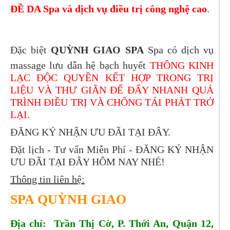
ĐỀ DA Spa và dịch vụ điều trị công nghệ cao
.
Đặc biệt
QUỲNH GIAO SPA
Spa có dịch vụ
massage lưu dẫn hệ bạch huyết
THÔNG KINH
LẠC ĐỘC QUYỀN KẾT HỢP TRONG TRỊ
LIỆU VÀ THƯ GIÃN ĐỂ ĐẨY NHANH QUÁ
TRÌNH ĐIỀU TRỊ VÀ CHỐNG TÁI PHÁT TRỞ
LẠI
.
ĐĂNG KÝ NHẬN ƯU ĐÃI TẠI ĐÂY.
Đặt lịch - Tư vấn Miễn Phí -
ĐĂNG KÝ NHẬN
ƯU ĐÃI TẠI ĐÂY
HÔM NAY NHÉ!
Thông tin liên hệ:
SPA QUỲNH GIAO
Địa chỉ: Trần Thị Cờ, P. Thới An, Quận 12,