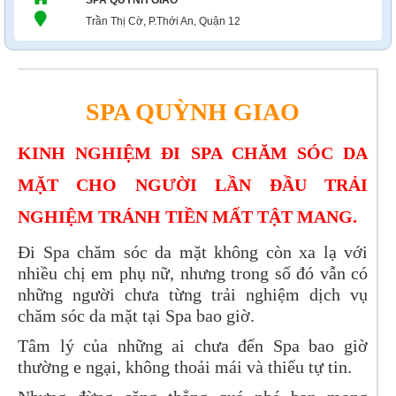
SPA QUỲNH GIAO
Trần Thị Cờ, P.Thới An, Quận 12
SPA QUỲNH GIAO
KINH NGHIỆM ĐI SPA CHĂM SÓC DA
MẶT CHO NGƯỜI LẦN ĐẦU TRẢI
NGHIỆM TRÁNH TIỀN MẤT TẬT MANG.
Đi Spa chăm sóc da mặt không còn xa lạ với
nhiều chị em phụ nữ, nhưng trong số đó vẫn có
những người chưa từng trải nghiệm dịch vụ
chăm sóc da mặt tại Spa bao giờ.
Tâm lý của những ai chưa đến Spa bao giờ
thường e ngại, không thoải mái và thiếu tự tin.