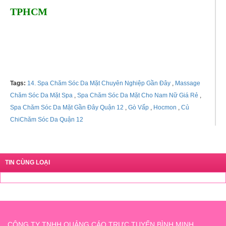
TPHCM
Tags:
14. Spa Chăm Sóc Da Mặt Chuyên Nghiệp Gần Đây
,
Massage
Chăm Sóc Da Mặt Spa
,
Spa Chăm Sóc Da Mặt Cho Nam Nữ Giá Rẻ
,
Spa Chăm Sóc Da Mặt Gần Đây Quận 12
,
Gò Vấp
,
Hocmon
,
Củ
ChiChăm Sóc Da Quận 12
TIN CÙNG LOẠI
CÔNG TY TNHH QUẢNG CÁO TRỰC TUYẾN BÌNH MINH