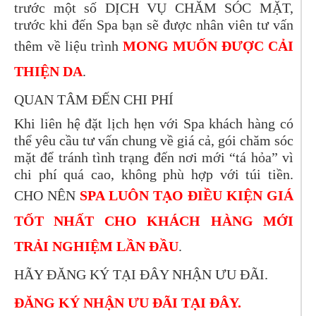
trước một số DỊCH VỤ CHĂM SÓC MẶT,
trước khi đến Spa bạn sẽ được nhân viên tư vấn
thêm về liệu trình
MONG MUỐN ĐƯỢC CẢI
THIỆN DA
.
QUAN TÂM ĐẾN CHI PHÍ
Khi liên hệ đặt lịch hẹn với Spa khách hàng có
thể yêu cầu tư vấn chung về giá cả, gói chăm sóc
mặt để tránh tình trạng đến nơi mới “tá hỏa” vì
chi phí quá cao, không phù hợp với túi tiền.
CHO NÊN
SPA LUÔN TẠO ĐIỀU KIỆN GIÁ
TỐT NHẤT CHO KHÁCH HÀNG MỚI
TRẢI NGHIỆM LẦN ĐẦU
.
HÃY ĐĂNG KÝ TẠI ĐÂY NHẬN ƯU ĐÃI.
ĐĂNG KÝ NHẬN ƯU ĐÃI TẠI ĐÂY.