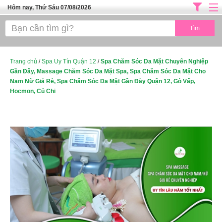
Hôm nay, Thứ Sáu 07/08/2026
Trang chủ
ĐỊA CHỈ LÀM ĐẸP HÀ NỘI
SPA TPHCM
Trang chủ
/
Spa Uy Tín Quận 12
/
Spa Chăm Sóc Da Mặt Chuyên Nghiệp
Gần Đây, Massage Chăm Sóc Da Mặt Spa, Spa Chăm Sóc Da Mặt Cho
Salon Tóc - Tiệm Nail
Nam Nữ Giá Rẻ, Spa Chăm Sóc Da Mặt Gần Đây Quận 12, Gò Vấp,
Hocmon, Củ Chi
TUYỂN DỤNG
Thể Dục Thẩm Mỹ
TOP SÀI GÒN
Mỹ Phẩm
Dịch Vụ Y Tế