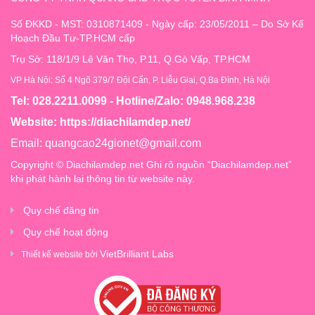
Số ĐKKD - MST: 0310871409 - Ngày cấp: 23/05/2011 – Do Sở Kế
Hoạch Đầu Tư-TP.HCM cấp
Trụ Sở: 118/1/9 Lê Văn Thọ, P.11, Q.Gò Vấp, TP.HCM
VP Hà Nội: Số 4 Ngõ 379/7 Đội Cấn, P. Liễu Giai, Q.Ba Đình, Hà Nội
Tel: 028.2211.0099 - Hotline/Zalo: 0948.968.238
Website:
https://diachilamdep.net/
Email:
quangcao24gionet@gmail.com
Copyright © Diachilamdep.net Ghi rõ nguồn “Diachilamdep.net”
khi phát hành lại thông tin từ website này.
Quy chế đăng tin
Quy chế hoạt động
VietBrilliant Labs
Thiết kế website bởi