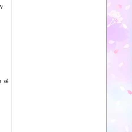
ỗi
p sẽ