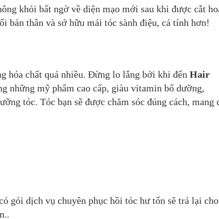
không khỏi bất ngờ về diện mạo mới sau khi được cắt ho
ổi bản thân và sở hữu mái tóc sành điệu, cá tính hơn!
ng hóa chất quá nhiều. Đừng lo lắng bởi khi đến
Hair
ng những mỹ phẩm cao cấp, giàu vitamin bổ dưỡng,
 dưỡng tóc. Tóc bạn sẽ được chăm sóc đúng cách, mang 
có gói dịch vụ chuyên phục hồi tóc hư tổn sẽ trả lại cho
n..