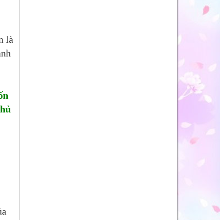
n là
ành
ốn
phủ
ủa