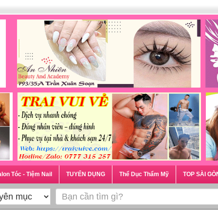
lon Tóc - Tiệm Nail
TUYỂN DỤNG
Thể Dục Thẩm Mỹ
TOP SÀI GÒ