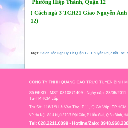
Phường Hiệp Thành, Quận 12
( Cách ngả 3 TCH21 Giao Nguyễn Ảnh 
12)
Tell: 0905783133
Tags:
Salon Tóc Đẹp Uy Tín Quận 12
,
Chuyên Phục hồi Tóc
,
CÔNG TY TNHH QUẢNG CÁO TRỰC TUYẾN BÌNH M
Số ĐKKD - MST: 0310871409 - Ngày cấp: 23/05/2011
Tư-TP.HCM cấp
Trụ Sở: 118/1/9 Lê Văn Thọ, P.11, Q.Gò Vấp, TP.HCM
VP Hà Nội: Số 4 Ngõ 379/7 Đội Cấn, P. Liễu Giai, Q.Ba Đình, H
Tel: 028.2211.0099 - Hotline/Zalo: 0948.968.23