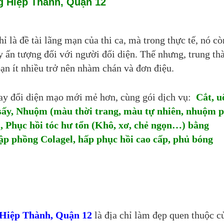
 Hiệp Thành, Quận 12
là đề tài lãng mạn của thi ca, mà trong thực tế, nó cò
ây ấn tượng đối với người đối diện. Thế nhưng, trung th
ạn ít nhiều trở nên nhàm chán và đơn điệu.
ay đổi diện mạo mới mẻ hơn, cùng gói dịch vụ:
Cắt, u
, sấy, Nhuộm (màu thời trang, màu tự nhiên, nhuộm 
), Phục hồi tóc hư tổn (Khô, xơ, chẻ ngọn…) bằng
ập phồng Colagel, hấp phục hồi cao cấp, phủ bóng
 Hiệp Thành, Quận 12
là địa chỉ làm đẹp quen thuộc c