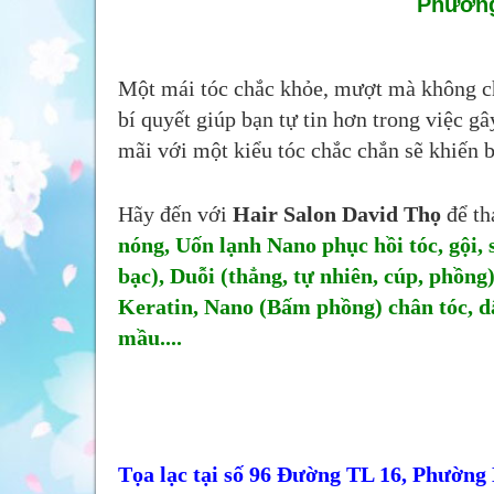
Phường
Một mái tóc chắc khỏe, mượt mà không chỉ 
bí quyết giúp bạn tự tin hơn trong việc g
mãi với một kiểu tóc chắc chắn sẽ khiến b
Hãy đến với
Hair Salon David Thọ
để th
nóng, Uốn lạnh Nano phục hồi tóc, gội
bạc), Duỗi (thẳng, tự nhiên, cúp, phồng
Keratin, Nano (Bấm phồng) chân tóc, d
mầu....
Tọa lạc tại số 96 Đường TL 16, Phường