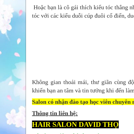
Hoặc bạn là cô gái thích kiểu tóc thẳng n
tóc với các kiểu duỗi cúp đuôi cổ điển, du
Không gian thoải mái, thư giãn cùng đội
khiến bạn an tâm và tin tưởng khi đến làm
Salon có nhận đào tạo học viên chuyên 
Thông tin liên hệ:
HAIR SALON DAVID THỌ