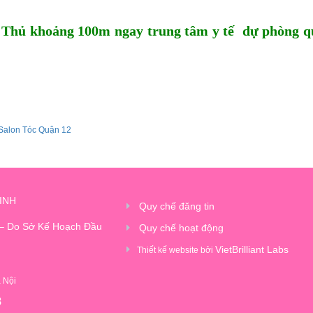
Thủ khoảng 100m ngay trung tâm y tế dự phòng q
Salon Tóc Quận 12
INH
Quy chế đăng tin
 – Do Sở Kế Hoạch Đầu
Quy chế hoạt động
VietBrilliant Labs
Thiết kế website bởi
à Nội
8