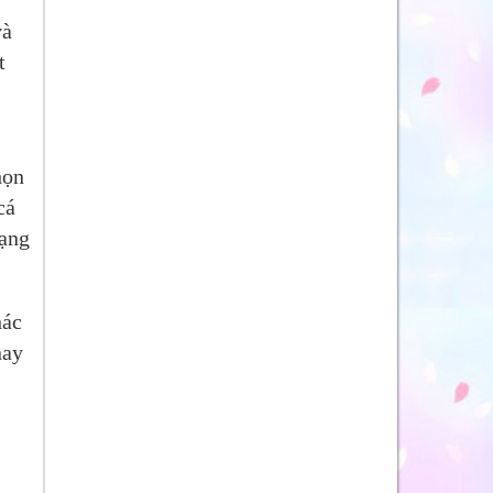
và
t
họn
cá
dạng
hác
nay