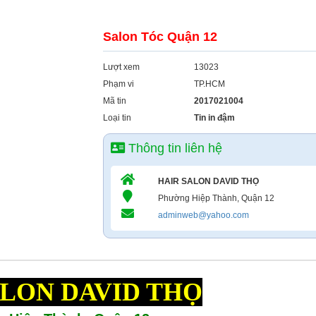
Salon Tóc Quận 12
Lượt xem
13023
Phạm vi
TP.HCM
Mã tin
2017021004
Loại tin
Tin in đậm
Thông tin liên hệ
HAIR SALON DAVID THỌ
Phường Hiệp Thành, Quận 12
adminweb@yahoo.com
ALON DAVID THỌ