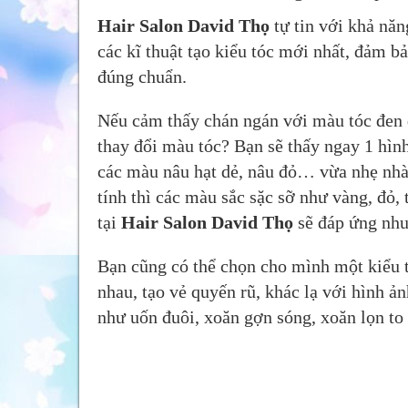
Hair Salon David Thọ
tự tin với khả năn
các kĩ thuật tạo kiểu tóc mới nhất, đảm b
đúng chuẩn.
Nếu cảm thấy chán ngán với màu tóc đen đ
thay đổi màu tóc? Bạn sẽ thấy ngay 1 hìn
các màu nâu hạt dẻ, nâu đỏ… vừa nhẹ nhàn
tính thì các màu sắc sặc sỡ như vàng, đỏ
tại
Hair Salon David Thọ
sẽ đáp ứng nhu
Bạn cũng có thể chọn cho mình một kiểu 
nhau, tạo vẻ quyến rũ, khác lạ với hình 
như uốn đuôi, xoăn gợn sóng, xoăn lọn to