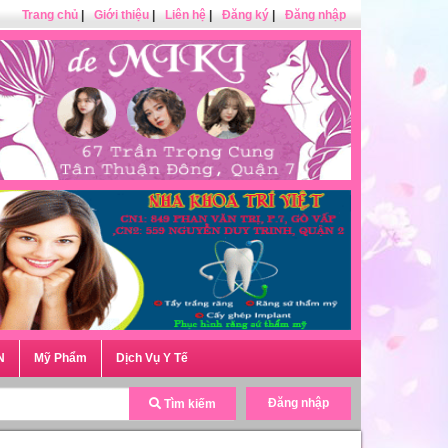
Trang chủ
|
Giới thiệu
|
Liên hệ
|
Đăng ký
|
Đăng nhập
N
Mỹ Phẩm
Dịch Vụ Y Tế
Đăng nhập
Tìm kiếm