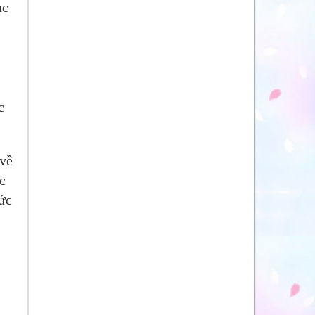
ục
c
 về
c
ức