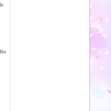
ặc
đến