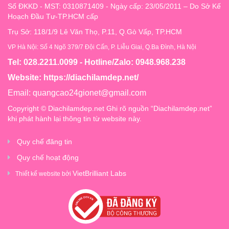
Số ĐKKD - MST: 0310871409 - Ngày cấp: 23/05/2011 – Do Sở Kế
Hoạch Đầu Tư-TP.HCM cấp
Trụ Sở: 118/1/9 Lê Văn Thọ, P.11, Q.Gò Vấp, TP.HCM
VP Hà Nội: Số 4 Ngõ 379/7 Đội Cấn, P. Liễu Giai, Q.Ba Đình, Hà Nội
Tel: 028.2211.0099 - Hotline/Zalo: 0948.968.238
Website:
https://diachilamdep.net/
Email:
quangcao24gionet@gmail.com
Copyright © Diachilamdep.net Ghi rõ nguồn “Diachilamdep.net”
khi phát hành lại thông tin từ website này.
Quy chế đăng tin
Quy chế hoạt động
VietBrilliant Labs
Thiết kế website bởi