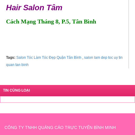
Hair Salon Tâm
Cách Mạng Tháng 8, P.5, Tân Bình
Tel: 01285289200
Tags:
Salon Tóc Làm Tóc Đẹp Quận Tân Bình
,
salon lam dep toc uy tin
quan tan binh
TIN CÙNG LOẠI
CÔNG TY TNHH QUẢNG CÁO TRỰC TUYẾN BÌNH MINH