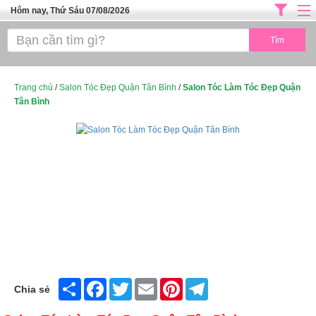
Hôm nay, Thứ Sáu 07/08/2026
Trang chủ
ĐỊA CHỈ LÀM ĐẸP HÀ NỘI
SPA TPHCM
Trang chủ
/
Salon Tóc Đẹp Quận Tân Bình
/
Salon Tóc Làm Tóc Đẹp Quận
Tân Bình
Salon Tóc - Tiệm Nail
TUYỂN DỤNG
Thể Dục Thẩm Mỹ
TOP SÀI GÒN
Mỹ Phẩm
Dịch Vụ Y Tế
Share
Facebook
Twitter
Email
Pinterest
Telegram
Chia sẻ