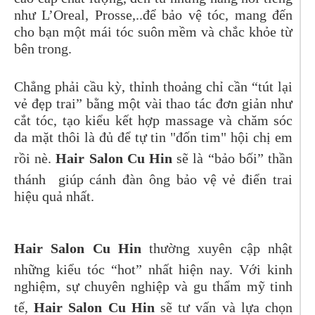
như L’Oreal, Prosse,..để bảo vệ tóc, mang đến
cho bạn một mái tóc suôn mềm và chắc khỏe từ
bên trong.
Chẳng phải cầu kỳ, thỉnh thoảng chỉ cần “tút lại
vẻ đẹp trai” bằng một vài thao tác đơn giản như
cắt tóc, tạo kiểu kết hợp massage và chăm sóc
da mặt thôi là đủ để tự tin "đốn tim" hội chị em
rồi nè.
Hair Salon Cu Hin
sẽ là “bảo bối” thần
thánh giúp cánh đàn ông bảo vệ vẻ điển trai
hiệu quả nhất.
Hair Salon Cu Hin
thường xuyên cập nhật
những kiểu tóc “hot” nhất hiện nay. Với kinh
nghiệm, sự chuyên nghiệp và gu thẩm mỹ tinh
tế,
Hair Salon Cu Hin
sẽ tư vấn và lựa chọn