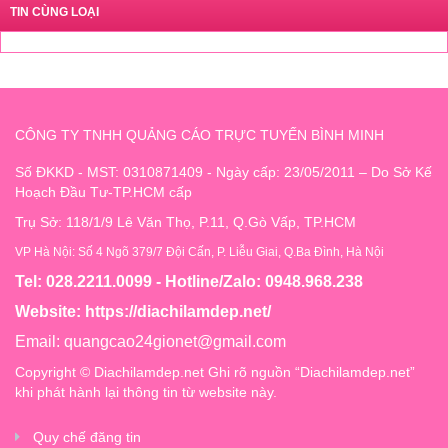
TIN CÙNG LOẠI
CÔNG TY TNHH QUẢNG CÁO TRỰC TUYẾN BÌNH MINH
Số ĐKKD - MST: 0310871409 - Ngày cấp: 23/05/2011 – Do Sở Kế
Hoạch Đầu Tư-TP.HCM cấp
Trụ Sở: 118/1/9 Lê Văn Thọ, P.11, Q.Gò Vấp, TP.HCM
VP Hà Nội: Số 4 Ngõ 379/7 Đội Cấn, P. Liễu Giai, Q.Ba Đình, Hà Nội
Tel: 028.2211.0099 - Hotline/Zalo: 0948.968.238
Website:
https://diachilamdep.net/
Email:
quangcao24gionet@gmail.com
Copyright © Diachilamdep.net Ghi rõ nguồn “Diachilamdep.net”
khi phát hành lại thông tin từ website này.
Quy chế đăng tin