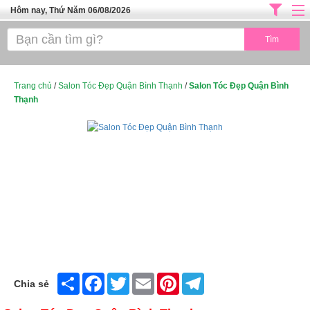
Hôm nay, Thứ Năm 06/08/2026
Trang chủ
ĐỊA CHỈ LÀM ĐẸP HÀ NỘI
SPA TPHCM
Trang chủ
/
Salon Tóc Đẹp Quận Bình Thạnh
/
Salon Tóc Đẹp Quận Bình
Thạnh
Salon Tóc - Tiệm Nail
TUYỂN DỤNG
Thể Dục Thẩm Mỹ
TOP SÀI GÒN
Mỹ Phẩm
Dịch Vụ Y Tế
Share
Facebook
Twitter
Email
Pinterest
Telegram
Chia sẻ