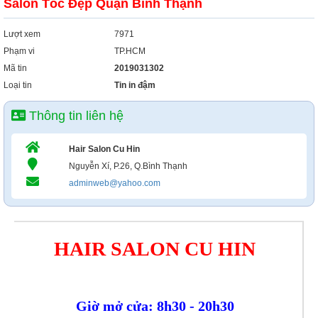
Salon Tóc Đẹp Quận Bình Thạnh
Lượt xem
7971
Phạm vi
TP.HCM
Mã tin
2019031302
Loại tin
Tin in đậm
Thông tin liên hệ
Hair Salon Cu Hin
Nguyễn Xí, P.26, Q.Bình Thạnh
adminweb@yahoo.com
HAIR SALON CU HIN
Giờ mở cửa: 8h30 - 20h30