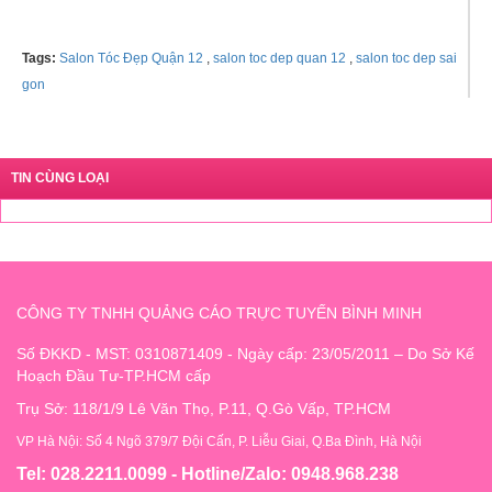
Tags:
Salon Tóc Đẹp Quận 12
,
salon toc dep quan 12
,
salon toc dep sai
gon
TIN CÙNG LOẠI
CÔNG TY TNHH QUẢNG CÁO TRỰC TUYẾN BÌNH MINH
Số ĐKKD - MST: 0310871409 - Ngày cấp: 23/05/2011 – Do Sở Kế
Hoạch Đầu Tư-TP.HCM cấp
Trụ Sở: 118/1/9 Lê Văn Thọ, P.11, Q.Gò Vấp, TP.HCM
VP Hà Nội: Số 4 Ngõ 379/7 Đội Cấn, P. Liễu Giai, Q.Ba Đình, Hà Nội
Tel: 028.2211.0099 - Hotline/Zalo: 0948.968.238