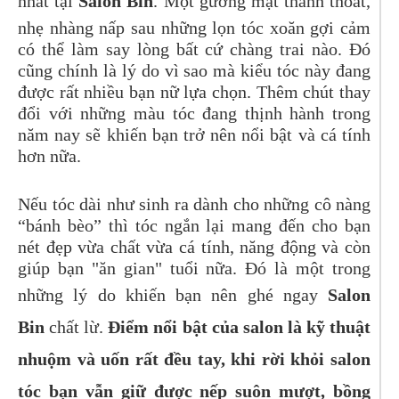
nhất tại
Salon Bin
. Một gương mặt thanh thoát,
nhẹ nhàng nấp sau những lọn tóc xoăn gợi cảm
có thể làm say lòng bất cứ chàng trai nào. Đó
cũng chính là lý do vì sao mà kiểu tóc này đang
được rất nhiều bạn nữ lựa chọn. Thêm chút thay
đổi với những màu tóc đang thịnh hành trong
năm nay sẽ khiến bạn trở nên nổi bật và cá tính
hơn nữa.
Nếu tóc dài như sinh ra dành cho những cô nàng
“bánh bèo” thì tóc ngắn lại mang đến cho bạn
nét đẹp vừa chất vừa cá tính, năng động và còn
giúp bạn "ăn gian" tuổi nữa. Đó là một trong
những lý do khiến bạn nên ghé ngay
Salon
Bin
chất lừ.
Điểm nổi bật của salon là kỹ thuật
nhuộm và uốn rất đều tay, khi rời khỏi salon
tóc bạn vẫn giữ được nếp suôn mượt, bồng