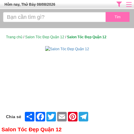
Hôm nay, Thứ Bảy 08/08/2026
Trang chủ
ĐỊA CHỈ LÀM ĐẸP HÀ NỘI
SPA TPHCM
Trang chủ
/
Salon Tóc Đẹp Quận 12
/
Salon Tóc Đẹp Quận 12
Salon Tóc - Tiệm Nail
TUYỂN DỤNG
Thể Dục Thẩm Mỹ
TOP SÀI GÒN
Mỹ Phẩm
Dịch Vụ Y Tế
Share
Facebook
Twitter
Email
Pinterest
Telegram
Chia sẻ
Salon Tóc Đẹp Quận 12