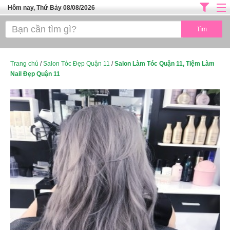
Hôm nay, Thứ Bảy 08/08/2026
Trang chủ
ĐỊA CHỈ LÀM ĐẸP HÀ NỘI
SPA TPHCM
Trang chủ
/
Salon Tóc Đẹp Quận 11
/
Salon Làm Tóc Quận 11, Tiệm Làm
Nail Đẹp Quận 11
Salon Tóc - Tiệm Nail
TUYỂN DỤNG
Thể Dục Thẩm Mỹ
TOP SÀI GÒN
Mỹ Phẩm
Dịch Vụ Y Tế