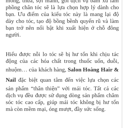
mỏng, thưa, sợi mảnh, gói dịch vụ bấm xù làm
phồng chân tóc sẽ là lựa chọn hợp lý dành cho
bạn. Ưu điểm của kiểu tóc này là mang lại độ
dày cho tóc, tạo độ bồng bềnh quyến rũ và làm
bạn trở nên nổi bật khi xuất hiện ở chỗ đông
người.
Hiểu được nỗi lo tóc sẽ bị hư tổn khi chịu tác
động của các hóa chất trong thuốc uốn, duỗi,
nhuộm… của khách hàng,
Salon Hoàng Hair &
Nail
đặc biệt quan tâm đến việc lựa chọn các
sản phẩm “thân thiện” với mái tóc. Tất cả các
dịch vụ đều được sử dụng dòng sản phẩm chăm
sóc tóc cao cấp, giúp mái tóc không bị hư tổn
mà còn mềm mại, óng mượt, đầy sức sống.