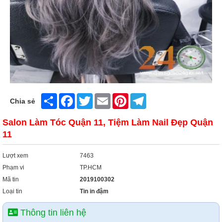
Share
Facebook
Twitter
Email
Pinterest
Telegram
Chia sẻ
Salon Làm Tóc Quận 11, Tiệm Làm Nail Đẹp Quận
11
Lượt xem
7463
Phạm vi
TP.HCM
Mã tin
2019100302
Loại tin
Tin in đậm
Thông tin liên hệ