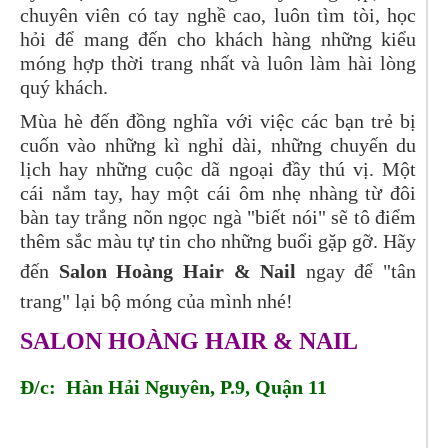
chuyên viên có tay nghề cao, luôn tìm tòi, học
hỏi để mang đến cho khách hàng những kiểu
móng hợp thời trang nhất và luôn làm hài lòng
quý khách.
Mùa hè đến đồng nghĩa với việc các bạn trẻ bị
cuốn vào những kì nghỉ dài, những chuyến du
lịch hay những cuộc dã ngoại đầy thú vị. Một
cái nắm tay, hay một cái ôm nhẹ nhàng từ đôi
bàn tay trắng nõn ngọc ngà "biết nói" sẽ tô điểm
thêm sắc màu tự tin cho những buổi gặp gỡ. Hãy
đến
Salon Hoàng Hair & Nail
ngay để "tân
trang" lại bộ móng của mình nhé!
SALON HOÀNG HAIR & NAIL
Đ/c: Hàn Hải Nguyên, P.9, Quận 11
Tel:
0937160763 - 0989116919