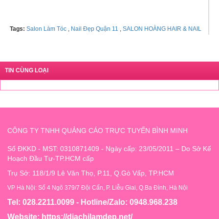
Tags:
Salon Làm Tóc
,
Nail Đẹp Quận 11
,
SALON HOÀNG HAIR & NAIL
TIN CÙNG LOẠI
CÔNG TY TNHH QUẢNG CÁO TRỰC TUYẾN BÌNH MINH
Số ĐKKD - MST: 0310871409 - Ngày cấp: 23/05/2011 – Do Sở Kế
Hoạch Đầu Tư-TP.HCM cấp
Trụ Sở: 118/1/9 Lê Văn Thọ, P.11, Q.Gò Vấp, TP.HCM
VP Hà Nội: Số 4 Ngõ 379/7 Đội Cấn, P. Liễu Giai, Q.Ba Đình, Hà Nội
Tel: 028.2211.0099 - Hotline/Zalo: 0948.968.238
Website:
https://diachilamdep.net/