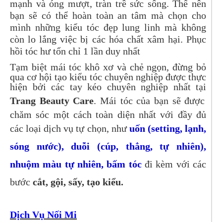
mạnh và óng mượt, tràn trề sức sống. Thế nên
bạn sẽ có thể hoàn toàn an tâm mà chọn cho
mình những kiểu tóc đẹp lung linh mà không
còn lo lắng việc bị các hóa chất xâm hại. Phục
hồi tóc hư tổn chỉ 1 lần duy nhất
Tạm biệt mái tóc khô xơ và chẻ ngọn, đừng bỏ
qua cơ hội tạo kiểu tóc chuyên nghiệp được thực
hiện bởi các tay kéo chuyên nghiệp nhất tại
Trang Beauty Care
. Mái tóc của bạn sẽ được
chăm sóc một cách toàn diện nhất với đầy đủ
các loại dịch vụ tự chọn, như
uốn (setting, lạnh,
sóng nước), duỗi (cúp, thẳng, tự nhiên),
nhuộm màu tự nhiên, bấm tóc
đi kèm với các
bước
cắt, gội, sấy, tạo kiểu.
Dịch Vụ Nối Mi