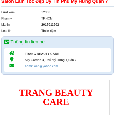
Salon Làm Tóc Đẹp Uy Tín Phú Mỹ Hưng Quận 7
Lượt xem
12308
Phạm vi
TP.HCM
Mã tin
2017011602
Loại tin
Tin in đậm
Thông tin liên hệ
TRANG BEAUTY CARE
Sky Garden 3, Phú Mỹ Hưng, Quận 7
adminweb@yahoo.com
TRANG BEAUTY
CARE