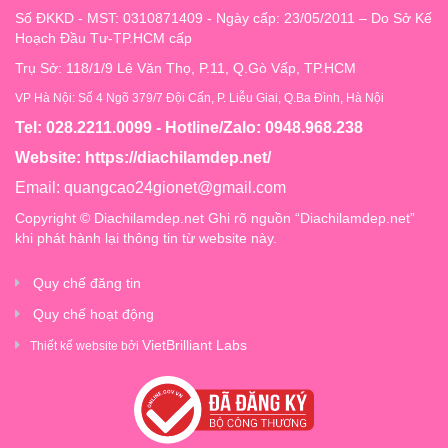
Số ĐKKD - MST: 0310871409 - Ngày cấp: 23/05/2011 – Do Sở Kế
Hoạch Đầu Tư-TP.HCM cấp
Trụ Sở: 118/1/9 Lê Văn Thọ, P.11, Q.Gò Vấp, TP.HCM
VP Hà Nội: Số 4 Ngõ 379/7 Đội Cấn, P. Liễu Giai, Q.Ba Đình, Hà Nội
Tel: 028.2211.0099 - Hotline/Zalo: 0948.968.238
Website:
https://diachilamdep.net/
Email:
quangcao24gionet@gmail.com
Copyright © Diachilamdep.net Ghi rõ nguồn “Diachilamdep.net”
khi phát hành lại thông tin từ website này.
Quy chế đăng tin
Quy chế hoạt động
VietBrilliant Labs
Thiết kế website bởi