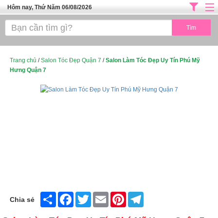
Hôm nay, Thứ Năm 06/08/2026
Trang chủ
ĐỊA CHỈ LÀM ĐẸP HÀ NỘI
SPA TPHCM
Trang chủ
/
Salon Tóc Đẹp Quận 7
/
Salon Làm Tóc Đẹp Uy Tín Phú Mỹ
Hưng Quận 7
Salon Tóc - Tiệm Nail
TUYỂN DỤNG
Thể Dục Thẩm Mỹ
TOP SÀI GÒN
Mỹ Phẩm
Dịch Vụ Y Tế
Share
Facebook
Twitter
Email
Pinterest
Telegram
Chia sẻ