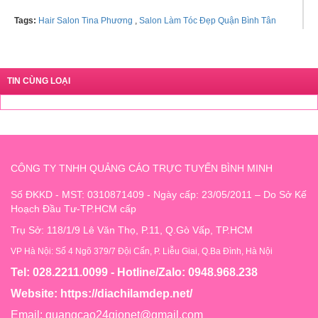
Tags:
Hair Salon Tina Phương
,
Salon Làm Tóc Đẹp Quận Bình Tân
TIN CÙNG LOẠI
CÔNG TY TNHH QUẢNG CÁO TRỰC TUYẾN BÌNH MINH
Số ĐKKD - MST: 0310871409 - Ngày cấp: 23/05/2011 – Do Sở Kế
Hoạch Đầu Tư-TP.HCM cấp
Trụ Sở: 118/1/9 Lê Văn Thọ, P.11, Q.Gò Vấp, TP.HCM
VP Hà Nội: Số 4 Ngõ 379/7 Đội Cấn, P. Liễu Giai, Q.Ba Đình, Hà Nội
Tel: 028.2211.0099 - Hotline/Zalo: 0948.968.238
Website:
https://diachilamdep.net/
Email:
quangcao24gionet@gmail.com