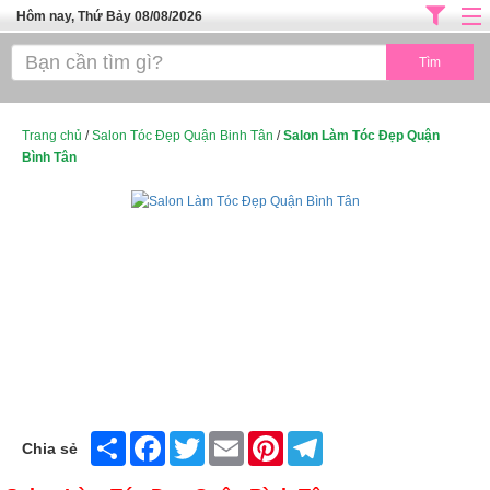
Hôm nay, Thứ Bảy 08/08/2026
Trang chủ
ĐỊA CHỈ LÀM ĐẸP HÀ NỘI
SPA TPHCM
Trang chủ
/
Salon Tóc Đẹp Quận Binh Tân
/
Salon Làm Tóc Đẹp Quận
Bình Tân
Salon Tóc - Tiệm Nail
TUYỂN DỤNG
Thể Dục Thẩm Mỹ
TOP SÀI GÒN
Mỹ Phẩm
Dịch Vụ Y Tế
Share
Facebook
Twitter
Email
Pinterest
Telegram
Chia sẻ