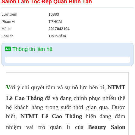
Salon Làm Tóc Đẹp Quận Bình Tân
Lượt xem
10883
Phạm vi
TP.HCM
Mã tin
2017042104
Loại tin
Tin in đậm
Thông tin liên hệ
V
ới ý chí quyết tâm và sự nỗ lực bền bỉ,
NTMT
Lê Cao Thắng
đã và đang chinh phục nhiều thế
hệ khách hàng trong suốt thời gian qua. Được
biết,
NTMT Lê Cao Thắng
hiện đang đảm
nhiệm vai trò quản lí của
Beauty Salon