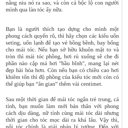
nâng niu nó ra sao, và còn cả bộc lộ con người
mình qua làn tóc ấy nữa.
Bạn là người thích tạo dựng cho mình một
phong cách quyến rũ, thì hãy chọn các kiểu uốn
seting, uốn lạnh để tạo vẻ bồng bềnh, bay bổng
cho mái tóc. Nếu bạn sở hữu khuôn mặt to và
tròn thì mái tóc phồng, hơi rủ xuống sẽ che đi
phần nào cặp má hơi "bầu bĩnh", mang lại nét
đẹp hài hòa hơn. Còn nếu bạn có chiều cao hơi
khiêm tốn thì độ phồng của kiểu tóc mới còn có
thể giúp bạn “ăn gian” thêm vài centimet.
Sau một thời gian để mái tóc ngắn trẻ trung, cá
tính, bạn muốn làm mới bản thân với phong
cách dịu dàng, nữ tính cùng mái tóc dài nhưng
thời gian cho tóc mọc dài ra khá lâu. Vậy thì,
nối tóc chính là giải pháp lý tưởng. Đến với