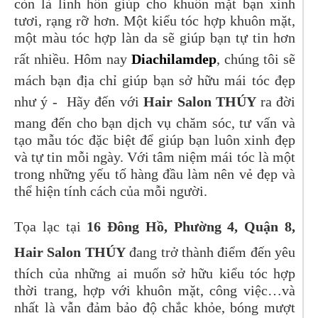
còn là linh hồn giúp cho khuôn mặt bạn xinh
tươi, rạng rỡ hơn. Một kiểu tóc hợp khuôn mặt,
một màu tóc hợp làn da sẽ giúp bạn tự tin hơn
rất nhiều. Hôm nay
Diachilamdep
, chúng tôi sẽ
mách bạn địa chỉ giúp bạn sở hữu mái tóc đẹp
như ý - Hãy đến với
Hair Salon THÚY
ra đời
mang đến cho bạn dịch vụ chăm sóc, tư vấn và
tạo mẫu tóc đặc biệt để giúp bạn luôn xinh đẹp
và tự tin mỗi ngày. Với tâm niệm mái tóc là một
trong những yếu tố hàng đầu làm nên vẻ đẹp và
thể hiện tính cách của mỗi người.
Tọa lạc tại
16 Đông Hồ, Phường 4, Quận 8,
Hair Salon THÚY
đang trở thành điểm đến yêu
thích của những ai muốn sở hữu kiểu tóc hợp
thời trang, hợp với khuôn mặt, công việc…và
nhất là vẫn đảm bảo độ chắc khỏe, bóng mượt