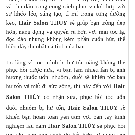
và chu đáo trong cung cách phục vụ kết hợp với
sự khéo léo, sáng tạo, tỉ mỉ trong từng đường
kéo,
Hair Salon THÚY
sẽ giúp bạn trông đẹp
hơn, năng động và quyến rũ hơn với mái tóc lạ,
độc đáo nhưng không kém phần cuốn hút, thể
hiện đầy đủ nhất cá tính của bạn.
Lo lắng vì tóc mình bị hư tổn nặng không thể
phục hồi được nữa, vì bạn làm nhiều lần bị ảnh
hưởng thuốc uốn, nhuộm, duỗi sẽ khiến tóc bạn
hư tổn và mất đi sức sống, thì hãy đến với
Hair
Salon THÚY
có nhận sửa, phục hồi tóc uốn
duỗi nhuộm bị hư tổn,
Hair Salon THÚY
sẽ
khiến bạn hoàn toàn yên tâm với bàn tay kinh
nghiệm lâu năm
Hair Salon THÚY
sẽ phục hồi
tóc cho bạn bên cạnh đó kết hợp sử dụng sản