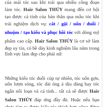
của mái tóc sau khi trải qua nhiều công đoạn
làm tóc.
Hair Salon THÚY
mang đến cơ hội
tạo được cá tính của bản thân qua mẫu tóc khi
trải nghiệm dịch vụ:
cắt / gội / uốn / duỗi /
nhuộm / tạo kiểu và phục hồi tóc
với dòng mỹ
phẩm cao cấp.
Hair Salon THÚY
là cơ sở làm
đẹp uy tín, có bề dày kinh nghiệm lâu năm trong
lĩnh vực làm đẹp cho phái nữ.
Những kiểu tóc duỗi cúp tự nhiên, tóc uốn gợn,
uốn lượn sóng, tóc dài óng ả dịu dàng hay tóc
ngắn nổi loạn và cá tính... tất cả sẽ được
Hair
Salon THÚY
đáp ứng đầy đủ. Hoặc nếu bạn
chưa tìm ra được kiểu tóc thích hợp cũng đừng