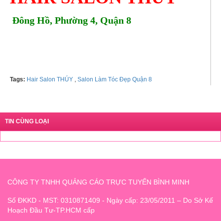
Đông Hồ, Phường 4, Quận 8
Tel: 0908912548 Ms. Thúy
Tags:
Hair Salon THÚY
,
Salon Làm Tóc Đẹp Quận 8
TIN CÙNG LOẠI
CÔNG TY TNHH QUẢNG CÁO TRỰC TUYẾN BÌNH MINH
Số ĐKKD - MST: 0310871409 - Ngày cấp: 23/05/2011 – Do Sở Kế
Hoạch Đầu Tư-TP.HCM cấp