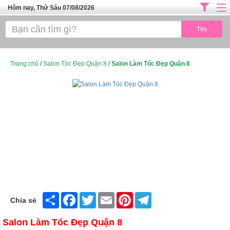
Hôm nay, Thứ Sáu 07/08/2026
Trang chủ
ĐỊA CHỈ LÀM ĐẸP HÀ NỘI
SPA TPHCM
Trang chủ
/
Salon Tóc Đẹp Quận 8
/
Salon Làm Tóc Đẹp Quận 8
Salon Tóc - Tiệm Nail
TUYỂN DỤNG
Thể Dục Thẩm Mỹ
TOP SÀI GÒN
Mỹ Phẩm
Dịch Vụ Y Tế
Share
Facebook
Twitter
Email
Pinterest
Telegram
Chia sẻ
Salon Làm Tóc Đẹp Quận 8