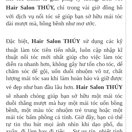
Hair Salon THÚY,
chỉ trong vài giờ đồng hồ
với dịch vụ nối tóc sẽ giúp bạn sở hữu mái tóc
dài mượt mà, bồng bềnh như mơ ước.
Đặc biệt,
Hair Salon THÚY
sử dụng các kỹ
thuật làm tóc tiên tiến nhất, luôn cập nhập kĩ
thuật nối tóc mới nhất giúp cho việc làm tóc
diễn ra nhanh hơn, không gây hư tổn cho tóc, dể
chăm sóc dể gội, uốn duỗi nhuộm vô tư, chất
lượng mái tóc sau khi làm hoàn hảo và giữ được
vẻ đẹp như ban đầu lâu hơn.
Hair Salon THÚY
sẽ nhanh chóng giúp bạn sở hữu một mái tóc
duỗi thẳng mượt mà hay một mái tóc uốn bồng
bềnh, một màu tóc nhuộm trẻ trung hoặc một
mái tóc bấm phồng cá tính. Giờ đây, bạn có thể
tự tin thu hút mọi ánh nhìn khi dạo phố, du
xuân, đi làm hay đi tiệc… Sự uy tín, nhiệt tình