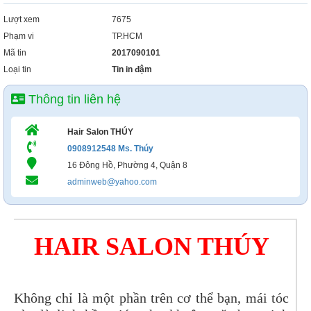
Lượt xem
7675
Phạm vi
TP.HCM
Mã tin
2017090101
Loại tin
Tin in đậm
Thông tin liên hệ
Hair Salon THÚY
0908912548 Ms. Thúy
16 Đông Hồ, Phường 4, Quận 8
adminweb@yahoo.com
HAIR SALON THÚY
Không chỉ là một phần trên cơ thể bạn, mái tóc