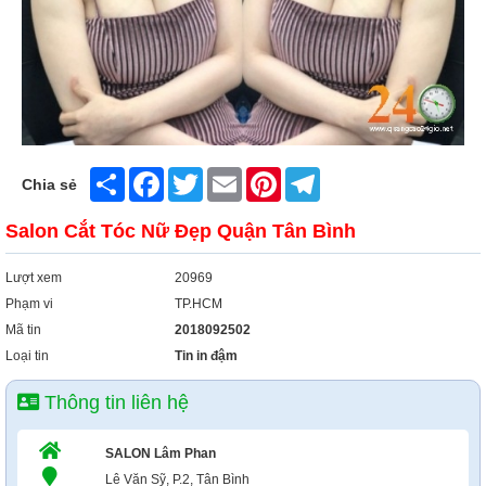
Share
Facebook
Twitter
Email
Pinterest
Telegram
Chia sẻ
Salon Cắt Tóc Nữ Đẹp Quận Tân Bình
Lượt xem
20969
Phạm vi
TP.HCM
Mã tin
2018092502
Loại tin
Tin in đậm
Thông tin liên hệ
SALON Lâm Phan
Lê Văn Sỹ, P.2, Tân Bình