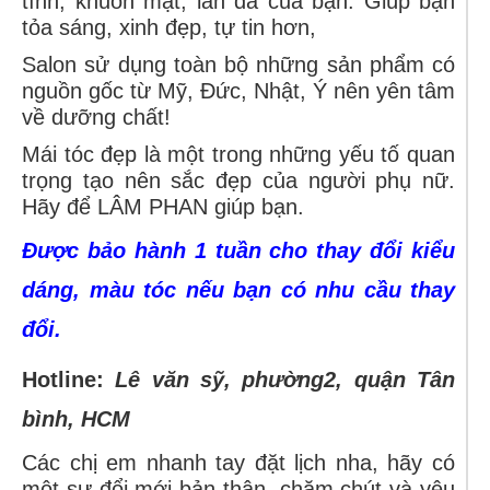
tính, khuôn mặt, làn da của bạn. Giúp bạn
tỏa sáng, xinh đẹp, tự tin hơn,
Salon sử dụng toàn bộ những sản phẩm có
nguồn gốc từ Mỹ, Đức, Nhật, Ý nên yên tâm
về dưỡng chất!
Mái tóc đẹp là một trong những yếu tố quan
trọng tạo nên sắc đẹp của người phụ nữ.
Hãy để LÂM PHAN giúp bạn.
Được bảo hành 1 tuần cho thay đổi kiểu
dáng, màu tóc nếu bạn có nhu cầu thay
đổi.
Hotline:
Lê văn sỹ, phường2, quận Tân
bình, HCM
Các chị em nhanh tay đặt lịch nha, hãy có
một sự đổi mới bản thân, chăm chút và yêu