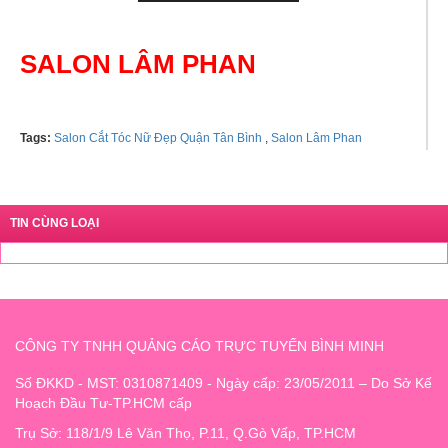
SALON LÂM PHAN
Tags:
Salon Cắt Tóc Nữ Đẹp Quận Tân Bình
,
Salon Lâm Phan
TIN CÙNG LOẠI
CÔNG TY TNHH QUẢNG CÁO TRỰC TUYẾN BÌNH MINH
Số ĐKKD - MST: 0310871409 - Ngày cấp: 23/05/2011 – Do Sở Kế
Hoạch Đầu Tư-TP.HCM cấp
Trụ Sở: 118/1/9 Lê Văn Thọ, P.11, Q.Gò Vấp, TP.HCM