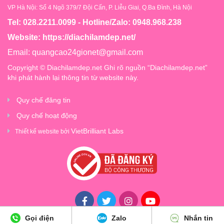
VP Hà Nội: Số 4 Ngõ 379/7 Đội Cấn, P. Liễu Giai, Q.Ba Đình, Hà Nội
Tel: 028.2211.0099 - Hotline/Zalo: 0948.968.238
Website:
https://diachilamdep.net/
Email:
quangcao24gionet@gmail.com
Copyright © Diachilamdep.net Ghi rõ nguồn “Diachilamdep.net”
khi phát hành lại thông tin từ website này.
Quy chế đăng tin
Quy chế hoạt động
VietBrilliant Labs
Thiết kế website bởi
Gọi điện
Zalo
Nhắn tin