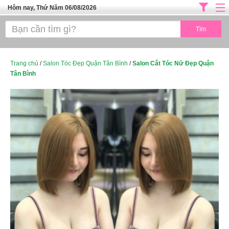
Hôm nay, Thứ Năm 06/08/2026
Trang chủ
ĐỊA CHỈ LÀM ĐẸP HÀ NỘI
SPA TPHCM
Trang chủ
/
Salon Tóc Đẹp Quận Tân Bình
/
Salon Cắt Tóc Nữ Đẹp Quận
Tân Bình
Salon Tóc - Tiệm Nail
TUYỂN DỤNG
Thể Dục Thẩm Mỹ
TOP SÀI GÒN
Mỹ Phẩm
Dịch Vụ Y Tế