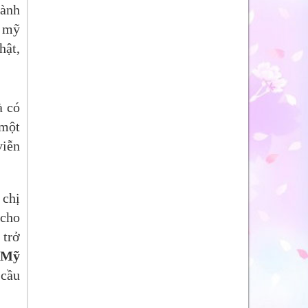
hành
m mỹ
hật,
à có
 một
viễn
 chị
 cho
 trở
 Mỹ
 cầu