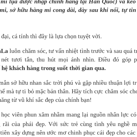
mi lụa được nhập chính hãng tại Hàn Quốc) và keo
i, sở hữu hàng mi cong dài, dày sau khi nối, tự tin
i, cá tính thì đây là lựa chọn tuyệt vời.
aLa
luôn chăm sóc, tư vấn nhiệt tình trước và sau quá t
nét tươi tắn, thu hút mọi ánh nhìn. Điều đó góp 
 hệ khách hàng trong suốt thời gian qua.
ắn sở hữu nhan sắc trời phú và gặp nhiều thuận lợi t
hế mà tự ti bỏ mặc bản thân. Hãy tích cực chăm sóc ch
năng từ vũ khí sắc đẹp của chính bạn!
o học viên phun xăm nhằm mang lại nguồn nhân lực có
 rãi của phái đẹp. Với sức trẻ cùng tình yêu nghề 
 tiên xây dựng nên ước mơ chinh phục cái đẹp cho các