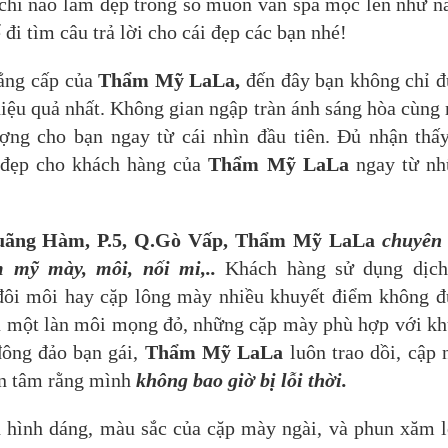
 chỉ nào làm đẹp trong số muôn vàn spa mọc lên như 
 đi tìm câu trả lời cho cái đẹp các bạn nhé!
ẳng cấp của
Thẩm Mỹ LaLa
,
đến đây bạn không chỉ 
iệu quả nhất. Không gian ngập tràn ánh sáng hòa cùng
ợng cho bạn ngay từ cái nhìn đầu tiên. Đủ nhận thấ
 đẹp cho khách hàng của
Thẩm Mỹ LaLa
ngay từ n
ãng Hàm, P.5, Q.Gò Vấp
,
Thẩm Mỹ LaLa
chuyên 
 mỹ mày, môi, nối mi,..
Khách hàng sử dụng dịch
đôi môi hay cặp lông mày nhiều khuyết điểm không 
 một làn môi mọng đỏ, những cặp mày phù hợp với k
đông đảo bạn gái,
Thẩm Mỹ LaLa
luôn trao dồi, cập 
ên tâm rằng mình
không bao giờ bị lỗi thời.
n hình dáng, màu sắc của cặp mày ngài, và phun xăm 