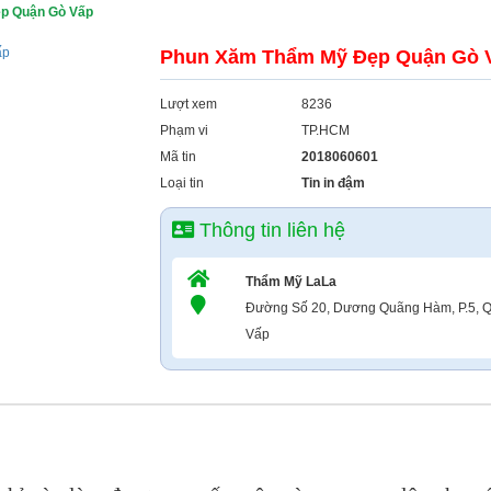
p Quận Gò Vấp
Phun Xăm Thẩm Mỹ Đẹp Quận Gò 
Lượt xem
8236
Phạm vi
TP.HCM
Mã tin
2018060601
Loại tin
Tin in đậm
Thông tin liên hệ
Thẩm Mỹ LaLa
Đường Số 20, Dương Quãng Hàm, P.5, 
Vấp