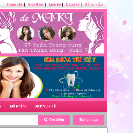
Trang chủ
|
Giới thiệu
|
Liên hệ
|
Đăng ký
|
Đăng nhập
N
Mỹ Phẩm
Dịch Vụ Y Tế
Đăng nhập
Tìm kiếm