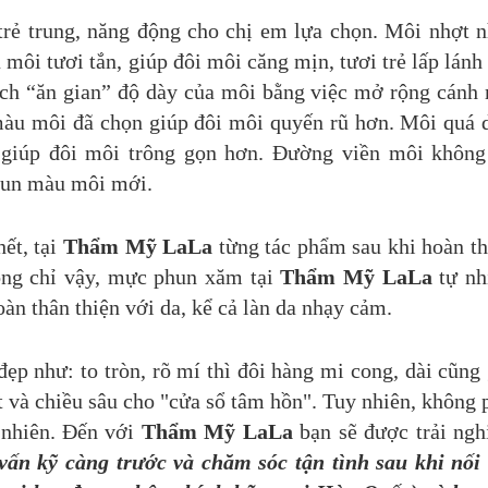
trẻ trung, năng động cho chị em lựa chọn. Môi nhợt n
ôi tươi tắn, giúp đôi môi căng mịn, tươi trẻ lấp lánh
ách “ăn gian” độ dày của môi bằng việc mở rộng cánh
màu môi đã chọn giúp đôi môi quyến rũ hơn. Môi quá 
giúp đôi môi trông gọn hơn. Đường viền môi không
phun màu môi mới.
hết, tại
Thẩm Mỹ LaLa
​từng tác phẩm sau khi hoàn t
ng chỉ vậy, mực phun xăm tại
Thẩm Mỹ LaLa
tự nh
àn thân thiện với da, kể cả làn da nhạy cảm.
p như: to tròn, rõ mí thì đôi hàng mi cong, dài cũng
t và chiều sâu cho "cửa sổ tâm hồn". Tuy nhiên, không 
 nhiên. Đến với
Thẩm Mỹ LaLa
bạn sẽ được trải ng
vấn kỹ càng trước và chăm sóc tận tình sau khi nối