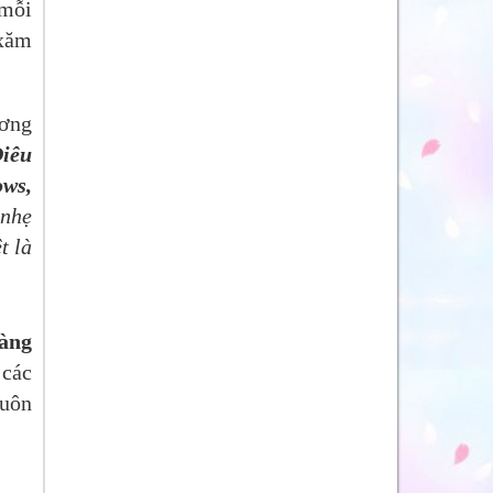
 mỗi
 xăm
ương
iêu
ws,
 nhẹ
t là
vàng
các
huôn