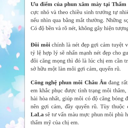
Ưu điểm của phun xăm mày tại
Thẩm
cực nhỏ và theo chiều sinh trưởng tự nh
nếu nhìn qua bằng mắt thường. Những s
Có độ bền và rõ nét, không gây hiện tượn
Đôi môi
chính là nét đẹp gợi cảm tuyệt 
tỷ lệ hợp lý sẽ nhấn mạnh nét đẹp cho g
đôi căng mọng thì đó là lúc chị em cần 
sở hữu một làn môi gợi cảm, quyến rũ.
Công nghệ phun môi Châu Âu
đang rất
em khắc phục được tình trạng môi thâm, 
hài hòa nhất, giúp môi có độ căng bóng đ
nên gợi cảm, đầy quyến rũ. Tùy thuộc 
LaLa
sẽ tư vấn màu mực phun môi phù hợ
thẩm mỹ của chị em.