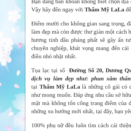
Bạn đang băn khoăn không biết chọn địa
Vậy hãy đến ngay với
Thẩm Mỹ LaLa
để
Điểm mười cho không gian sang trọng, đ
làm đẹp mà còn được thư giản một cách h
hương tinh dầu phảng phất sẽ gây ấn tư
chuyên nghiệp, khát vọng mang đến cái
điều nhỏ nhặt nhất.
Tọa lạc tại số
Đường Số 20, Dương Qu
dịch vụ làm đẹp như: phun xăm thẩm
tại
Thẩm Mỹ LaLa
là những cô gái có 
như mong muốn. Đáp ứng nhu cầu sở hữu
mặt mà không tốn công trang điểm của 
những xu hướng mới nhất, tại đây, bạn y
100% phụ nữ đều luôn tìm cách cải thiệ