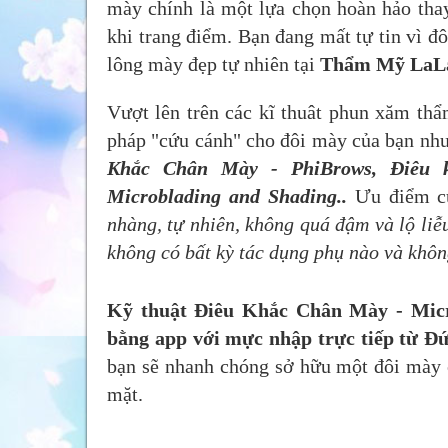
mày chính là một lựa chọn hoàn hảo thay 
khi trang điểm. Bạn đang mất tự tin vì 
lông mày đẹp tự nhiên tại
Thẩm Mỹ LaL
Vượt lên trên các kĩ thuât phun xăm th
pháp "cứu cánh" cho đôi mày của bạn nh
Khắc Chân Mày - PhiBrows,
Điêu 
Microblading and Shading
..
Ưu điểm c
nhàng, tự nhiên, không quá đậm và lộ liễ
không có bất kỳ tác dụng phụ nào và khôn
Kỹ thuật Điêu Khắc Chân Mày - Micro
bằng app với mực nhập trực tiếp từ Đ
bạn sẽ nhanh chóng sở hữu một đôi mày câ
mặt.