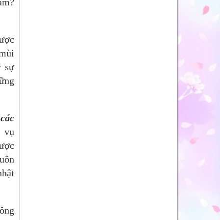
nấm?
được
 mùi
y sự
hững
các
 vụ
được
huôn
nhật
lông