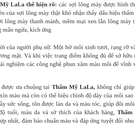
 Mỹ LaLa
thể hiện rõ:
các sợi lông mày được hình t
iên của sợi lông mày thật khó nhận thấy dấu hiệu thẩ
ợi lông mày thanh mảnh, mềm mại xen lẫn lông mày t
g mẩn ngứa, kích ứng
vời của người phụ nữ. Một bờ môi xinh tươi, rạng rỡ v
ương mặt. Và khi việc trang điểm không đủ để sở hữu
trải nghiệm các công nghệ phun xăm màu môi để vĩnh 
 được ưa chuộng tại
Thẩm Mỹ LaLa,
không chỉ giúp
xỉn màu mà còn có thể hiệu chỉnh độ dày của môi sao
ầy sức sống, tôn được làn da và màu tóc, giúp đôi môi
độ tuổi, màu da và sở thích của khách hàng,
Thẩm
p nhất, đảm bảo chuẩn màu và đáp ứng tuyệt đối nhu