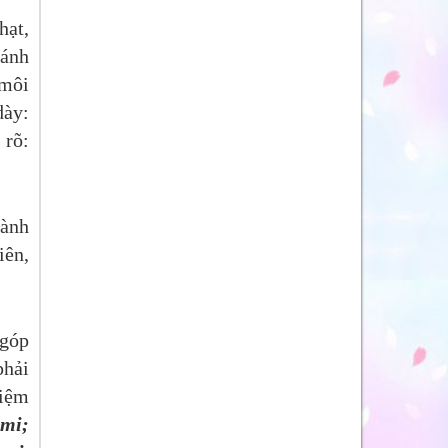
hạt,
 ánh
 môi
dày:
 rõ:
hành
iên,
 góp
phải
hiệm
 mi;