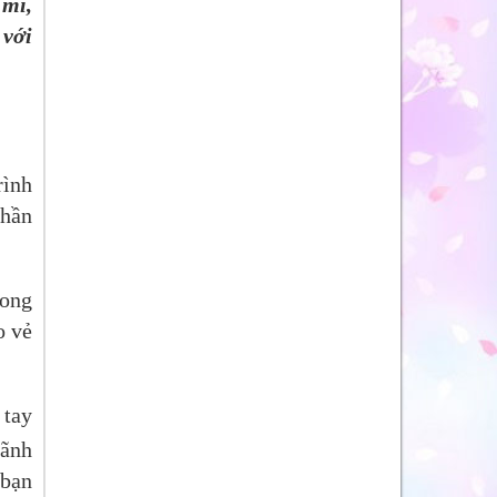
 mi,
 với
rình
phần
rong
o vẻ
 tay
mãnh
 bạn