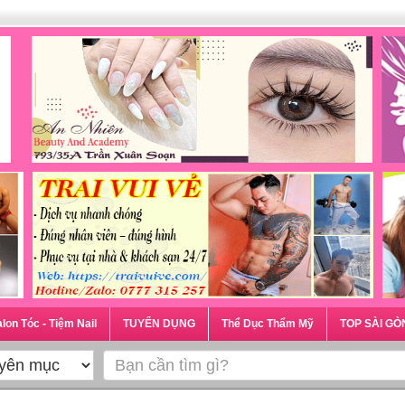
lon Tóc - Tiệm Nail
TUYỂN DỤNG
Thể Dục Thẩm Mỹ
TOP SÀI GÒ