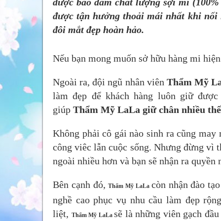
được bảo đảm chất lượng sợi mi (100% 
được tận hưởng thoải mái nhất khi nối m
đôi mắt đẹp hoàn hảo.
Nếu bạn mong muốn sở hữu hàng mi hiện đạ
Ngoài ra, đội ngũ nhân viên
Thẩm Mỹ L
làm đẹp để khách hàng luôn giữ được 
giúp
Thẩm Mỹ LaLa
giữ chân nhiều thế
Không phải cô gái nào sinh ra cũng may m
công viêc lẫn cuộc sống. Nhưng đừng vì t
ngoài nhiều hơn và bạn sẽ nhận ra quyền 
Bên cạnh đó,
còn nhận đào tạ
Thẩm Mỹ LaLa
nghề cao phục vụ nhu cầu làm đẹp rộng
liệt,
sẽ là những viên gạch đầu
Thẩm Mỹ LaLa