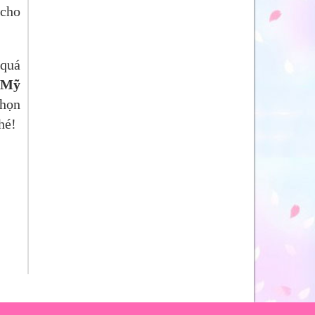
 cho
 quá
 Mỹ
họn
nhé!