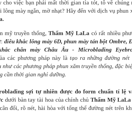
cho việc bạn phải mất thời gian tỉa tót, tô vẽ chúng
đôi lông mày ngắn, mờ nhạt? Hãy đến với dịch vụ phun
a
.
ẩm mỹ truyền thống,
Thẩm Mỹ LaLa
có rất nhiều ph
ư:
điêu khắc lông mày 6D, phun mày tán bột Ombre,
Đ
khắc chân mày Châu Âu - Microblading Eyebro
ủa các phương pháp này là
tạo ra những đường nét
u như các phương pháp phun xăm truyền thống, đặc biệ
g cần thời gian nghỉ dưỡng.
blading sợi tự nhiên được đo form chuẩn tỉ lệ 
ức
dưới bàn tay tài hoa của chính chủ
Thẩm Mỹ LaLa
n đối, rõ nét, hài hòa với tổng thể đường nét trên k