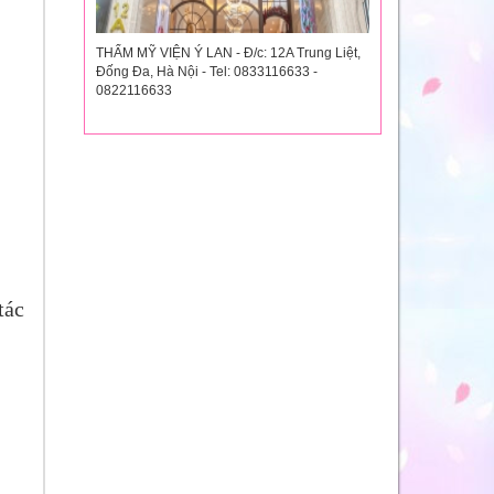
THẨM MỸ VIỆN Ý LAN - Đ/c: 12A Trung Liệt,
Đống Đa, Hà Nội - Tel: 0833116633 -
0822116633
tác