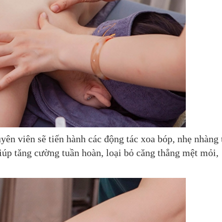
ên viên sẽ tiến hành các động tác xoa bóp, nhẹ nhàng 
giúp tăng cường tuần hoàn, loại bỏ căng thẳng mệt mỏi,