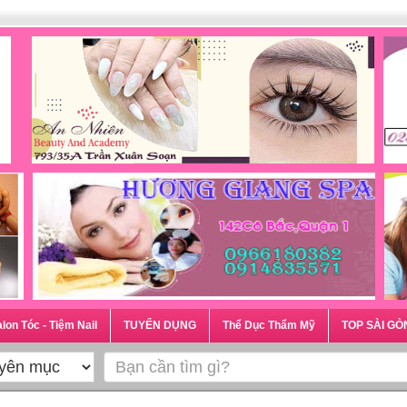
lon Tóc - Tiệm Nail
TUYỂN DỤNG
Thể Dục Thẩm Mỹ
TOP SÀI GÒ