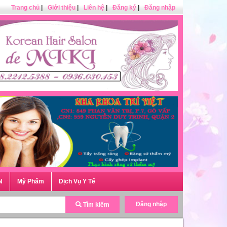
Trang chủ
|
Giới thiệu
|
Liên hệ
|
Đăng ký
|
Đăng nhập
N
Mỹ Phẩm
Dịch Vụ Y Tế
Đăng nhập
Tìm kiếm