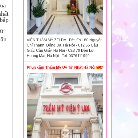
qua
nhất
 bắp
iữ
oắn
VIỆN THẨM MỸ ZELDA - Đ/c: Cs1 80 Nguyễn
Chí Thanh, Đống Đa, Hà Nội - Cs2 55 Cầu
Giấy, Cầu Giấy, Hà Nội - Cs3 70 Đền Lừ,
Hoàng Mai, Hà Nội - Tel: 0376111999
Phun xăm Thẩm Mỹ Uy Tín Nhất Hà Nội