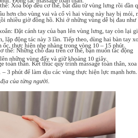
hể: Xoa bóp đều cơ thể, bắt đầu từ vùng lưng rồi dần 
âu hơn cho vùng vai và cổ vì hai vùng này hay bị mỏi, 
ồi nhiều giờ đồng hồ. Khi ở những vùng dễ bị đau như
oắn: Đặt cánh tay của bạn lên vùng lưng, tay còn lại g
, lặp động tác này 3 lần. Tiếp theo, dùng hai bàn tay x
n ốc, thực hiện nhẹ nhàng trong vòng 10 – 15 phút.
ơ thể: Những chỗ đau trên cơ thể, bạn muốn tác động
lên những vùng đấy và giữ khoảng 10 giây.
e toàn thân. Kết thúc quy trình massage toàn thân, xoa
1 – 3 phút để làm dịu các vùng thực hiện lực mạnh hơn.
 địa của từng người.