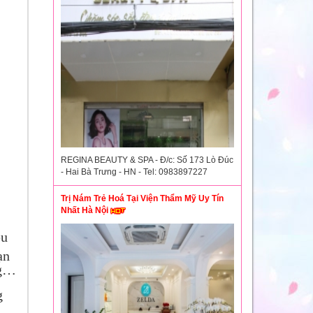
REGINA BEAUTY & SPA - Đ/c: Số 173 Lò Đúc
- Hai Bà Trưng - HN - Tel: 0983897227
Trị Nám Trẻ Hoá Tại Viện Thẩm Mỹ Uy Tín
Nhất Hà Nội
ều
ạn
ng…
g