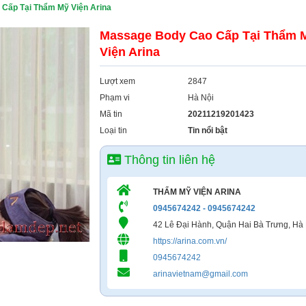
Cấp Tại Thẩm Mỹ Viện Arina
Massage Body Cao Cấp Tại Thẩm 
Viện Arina
Lượt xem
2847
Phạm vi
Hà Nội
Mã tin
20211219201423
Loại tin
Tin nổi bật
Thông tin liên hệ
THẨM MỸ VIỆN ARINA
0945674242 - 0945674242
42 Lê Đại Hành, Quận Hai Bà Trưng, Hà
https://arina.com.vn/
0945674242
arinavietnam@gmail.com