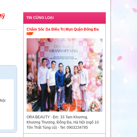
Mỹ
TIN CÙNG LOẠI
Chăm Sóc Da Điều Trị Mụn Quận Đống Đa
 Nội
ORA BEAUTY - Đ/c: 33 Tam Khương,
Khương Thượng, Đống Đa, Hà Nội (ngõ 10
Tôn Thất Tùng cũ) - Tel: 0903234785