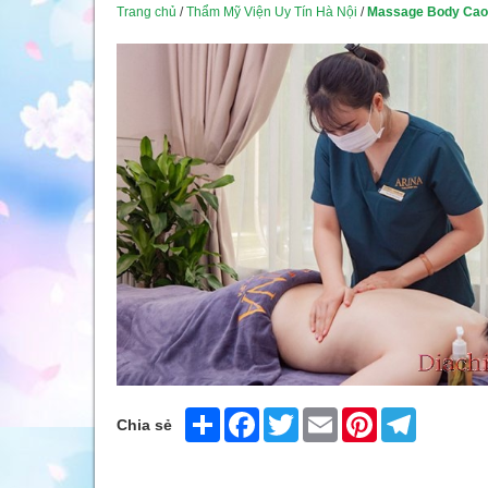
Trang chủ
/
Thẩm Mỹ Viện Uy Tín Hà Nội
/
Massage Body Cao 
Share
Facebook
Twitter
Email
Pinterest
Telegram
Chia sẻ