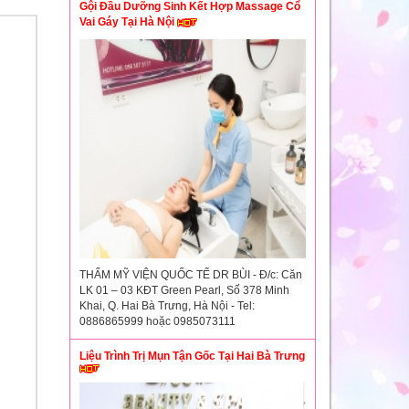
Gội Đầu Dưỡng Sinh Kết Hợp Massage Cổ
Vai Gáy Tại Hà Nội
THẨM MỸ VIỆN QUỐC TẾ DR BÙI - Đ/c: Căn
LK 01 – 03 KĐT Green Pearl, Số 378 Minh
Khai, Q. Hai Bà Trưng, Hà Nội - Tel:
0886865999 hoặc 0985073111
Liệu Trình Trị Mụn Tận Gốc Tại Hai Bà Trưng