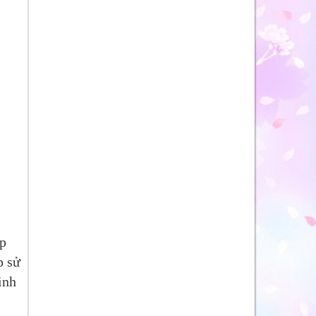
úp
p sử
inh