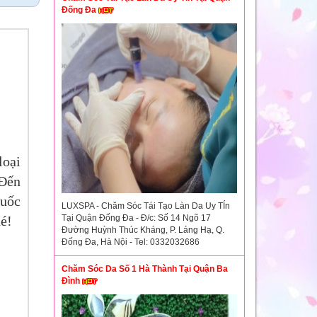
Đống Đa
loại
 Đến
huốc
LUXSPA - Chăm Sóc Tái Tạo Làn Da Uy TÍn
é!
Tại Quận Đống Đa - Đ/c: Số 14 Ngõ 17
Đường Huỳnh Thúc Kháng, P. Láng Hạ, Q.
Đống Đa, Hà Nội - Tel: 0332032686
Chăm Sóc Da Số 1 Hà Thành Tại Quận Ba
Đình