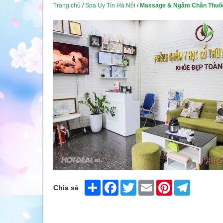
Trang chủ
/
Spa Uy Tín Hà Nội
/
Massage & Ngâm Chân Thuốc
Share
Facebook
Twitter
Email
Pinterest
Telegram
Chia sẻ