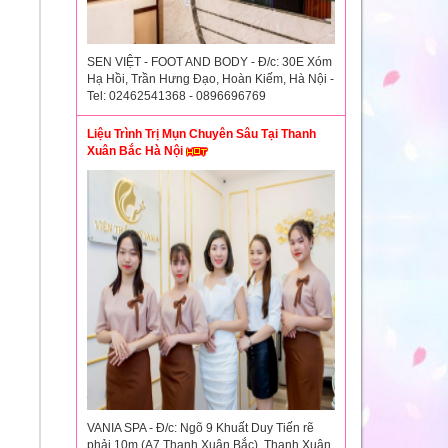
SEN VIỆT - FOOT AND BODY - Đ/c: 30E Xóm
Hạ Hồi, Trần Hưng Đạo, Hoàn Kiếm, Hà Nội -
Tel: 02462541368 - 0896696769
Liệu Trình Trị Mụn Chuyên Sâu Tại Thanh
Xuân Bắc Hà Nội
VANIA SPA - Đ/c: Ngõ 9 Khuất Duy Tiến rẽ
phải 10m (A7 Thanh Xuân Bắc), Thanh Xuân