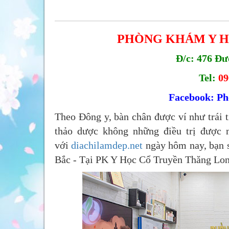
PHÒNG KHÁM Y H
Đ/c: 476 Đư
Tel:
09
Facebook: P
Theo Đông y, bàn chân được ví như trái t
thảo dược không những điều trị được 
với
diachilamdep.net
ngày hôm nay, bạn 
Bắc - Tại PK Y Học Cổ Truyền Thăng Lon