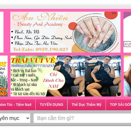
lon Tóc - Tiệm Nail
TUYỂN DỤNG
Thể Dục Thẩm Mỹ
TOP SÀI GÒ