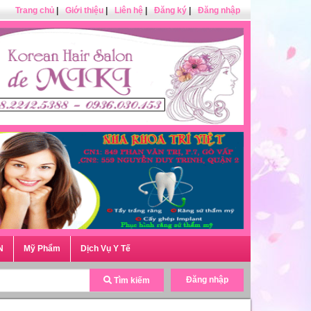
Trang chủ
|
Giới thiệu
|
Liên hệ
|
Đăng ký
|
Đăng nhập
N
Mỹ Phẩm
Dịch Vụ Y Tế
Đăng nhập
Tìm kiếm