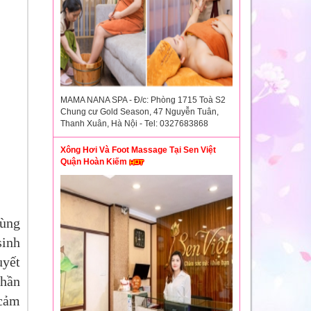
MAMA NANA SPA - Đ/c: Phòng 1715 Toà S2
Chung cư Gold Season, 47 Nguyễn Tuân,
Thanh Xuân, Hà Nội - Tel: 0327683868
Xông Hơi Và Foot Massage Tại Sen Việt
Quận Hoàn Kiếm
cùng
sinh
uyết
thần
 cảm