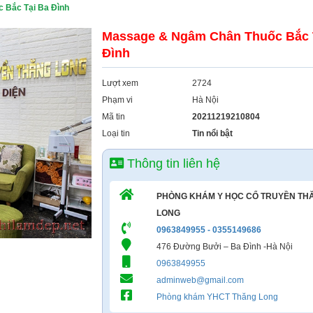
 Bắc Tại Ba Đình
Massage & Ngâm Chân Thuốc Bắc 
Đình
Lượt xem
2724
Phạm vi
Hà Nội
Mã tin
20211219210804
Loại tin
Tin nổi bật
Thông tin liên hệ
PHÒNG KHÁM Y HỌC CỔ TRUYỀN TH
LONG
0963849955 - 0355149686
476 Đường Bưởi – Ba Đình -Hà Nội
0963849955
adminweb@gmail.com
Phòng khám YHCT Thăng Long