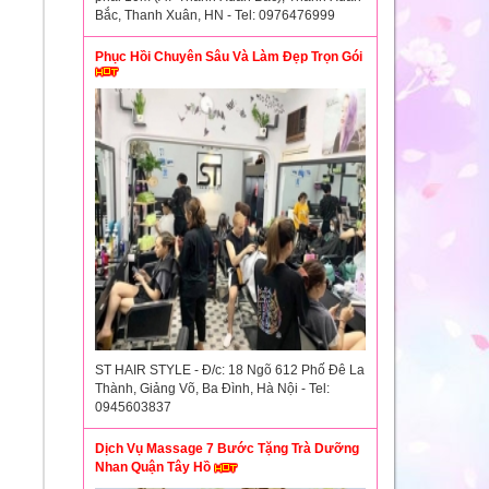
Bắc, Thanh Xuân, HN - Tel: 0976476999
Phục Hồi Chuyên Sâu Và Làm Đẹp Trọn Gói
ST HAIR STYLE - Đ/c: 18 Ngõ 612 Phố Đê La
Thành, Giảng Võ, Ba Đình, Hà Nội - Tel:
0945603837
Dịch Vụ Massage 7 Bước Tặng Trà Dưỡng
Nhan Quận Tây Hồ