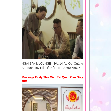
NGẢI SPA & LOUNGE - Đ/c: 14 Âu Cơ, Quảng
An, quận Tây Hồ, Hà Nội - Tel: 0966655625
Massage Body Thư Giãn Tại Quận Cầu Giấy