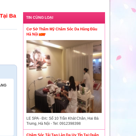
Tại Ba
TIN CÙNG LOẠI
Cơ Sở Thẩm Mỹ Chăm Sóc Da Hàng Đầu
Hà Nội
ĂNG
LE SPA - Đ/c: Số 10 Trần Khát Chân, Hai Bà
Trưng, Hà Nội - Tel: 0912398398
Chăm Sóc Tái Tạo Làn Da Uy TÍn Tại Quận