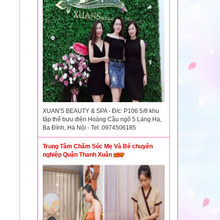
XUAN'S BEAUTY & SPA - Đ/c: P106 5/8 khu
tập thể bưu điện Hoàng Cầu ngõ 5 Láng Hạ,
Ba Đình, Hà Nội - Tel: 0974506185
Trung Tâm Chăm Sóc Mẹ Và Bé chuyên
nghiệp Quận Thanh Xuân