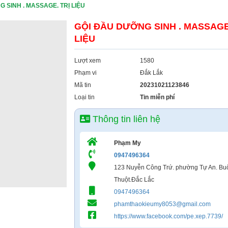
 SINH . MASSAGE. TRỊ LIỆU
GỘI ĐẦU DƯỠNG SINH . MASSAGE
LIỆU
Lượt xem
1580
Phạm vi
Đắk Lắk
Mã tin
20231021123846
Loại tin
Tin miễn phí
Thông tin liên hệ
Phạm My
0947496364
123 Nuyễn Công Trứ. phường Tự An. B
Thuột.Đắc Lắc
0947496364
phamthaokieumy8053@gmail.com
https://www.facebook.com/pe.xep.7739/