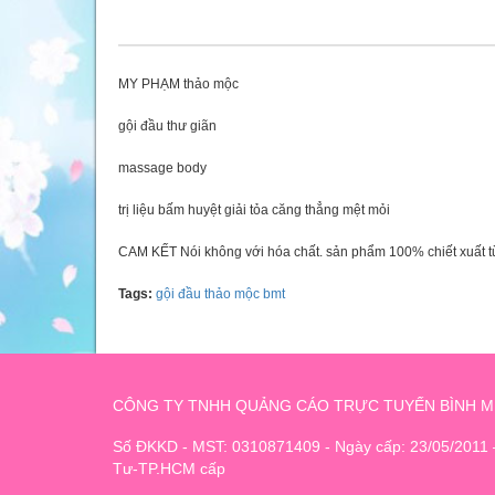
MY PHẠM thảo mộc
gội đầu thư giãn
massage body
trị liệu bấm huyệt giải tỏa căng thẳng mệt mỏi
CAM KẾT Nói không với hóa chất. sản phẩm 100% chiết xuất t
Tags:
gội đầu thảo mộc bmt
CÔNG TY TNHH QUẢNG CÁO TRỰC TUYẾN BÌNH M
Số ĐKKD - MST: 0310871409 - Ngày cấp: 23/05/2011
Tư-TP.HCM cấp