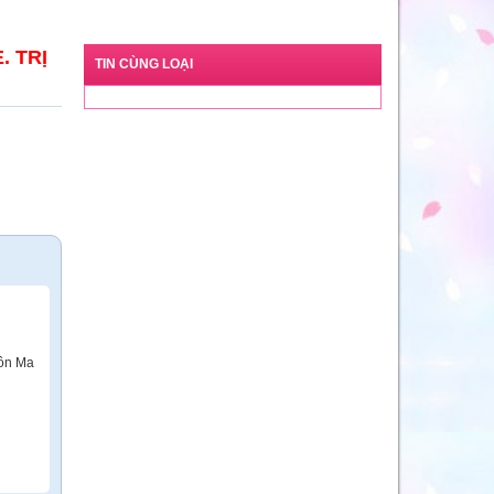
. TRỊ
TIN CÙNG LOẠI
uôn Ma