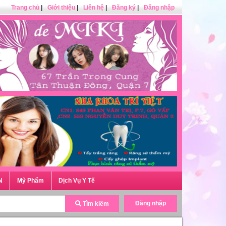
Trang chủ
|
Giới thiệu
|
Liên hệ
|
Đăng ký
|
Đăng nhập
N
Mỹ Phẩm
Dịch Vụ Y Tế
Đăng nhập
Tìm kiếm