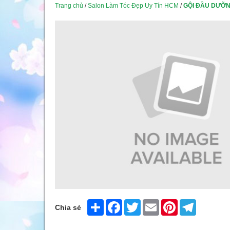
Trang chủ
/
Salon Làm Tóc Đẹp Uy Tín HCM
/
GỘI ĐẦU DƯỠNG
Share
Facebook
Twitter
Email
Pinterest
Telegram
Chia sẻ