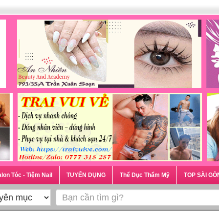
lon Tóc - Tiệm Nail
TUYỂN DỤNG
Thể Dục Thẩm Mỹ
TOP SÀI GÒ