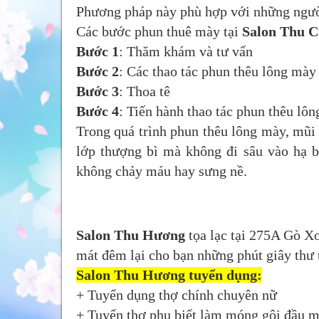
Phương pháp này phù hợp với những ngườ
Các bước phun thuê mày tại
Salon Thu C
Bước 1
: Thăm khám và tư vấn
Bước 2
: Các thao tác phun thêu lông mày
Bước 3
: Thoa tê
Bước 4
: Tiến hành thao tác phun thêu lô
Trong quá trình phun thêu lông mày, mũi 
lớp thượng bì mà không đi sâu vào hạ 
không chảy máu hay sưng nề.
Salon Thu Hương
tọa lạc tại 275A Gò Xo
mát đêm lại cho bạn những phút giây thư t
Salon Thu Hương tuyển dụng:
+ Tuyển dụng thợ chính chuyên nữ
+ Tuyển thợ phụ biết làm móng gội đầu mứ