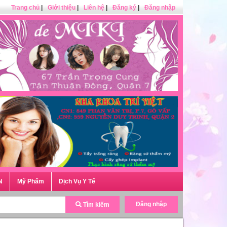
Trang chủ
|
Giới thiệu
|
Liên hệ
|
Đăng ký
|
Đăng nhập
N
Mỹ Phẩm
Dịch Vụ Y Tế
Đăng nhập
Tìm kiếm