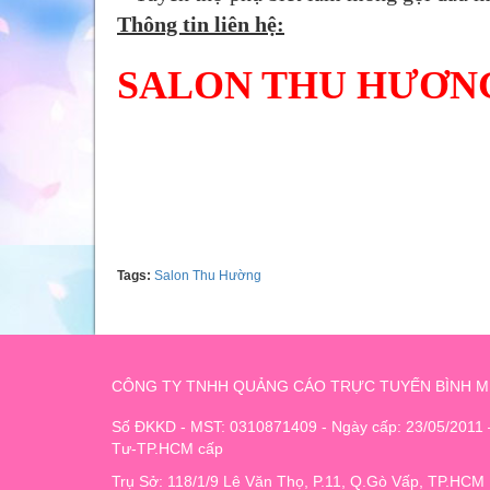
Thông tin liên hệ:
SALON THU HƯƠN
Tell: 0981690339
Tags:
Salon Thu Hường
CÔNG TY TNHH QUẢNG CÁO TRỰC TUYẾN BÌNH M
Số ĐKKD - MST: 0310871409 - Ngày cấp: 23/05/2011
Tư-TP.HCM cấp
Trụ Sở: 118/1/9 Lê Văn Thọ, P.11, Q.Gò Vấp, TP.HCM