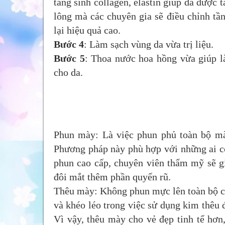
tăng sinh collagen, elastin giúp da được 
lông mà các chuyên gia sẽ điều chỉnh tầ
lại hiệu quả cao.
Bước 4
: Làm sạch vùng da vừa trị liệu.
Bước 5
: Thoa nước hoa hồng vừa giúp là
cho da.
Phun mày: Là việc phun phủ toàn bộ mà
Phương pháp này phù hợp với những ai c
phun cao cấp, chuyên viên thẩm mỹ sẽ g
đôi mắt thêm phần quyến rũ.
Thêu mày: Không phun mực lên toàn bộ ch
và khéo léo trong việc sử dụng kim thêu 
Vì vậy, thêu mày cho vẻ đẹp tinh tế hơn,