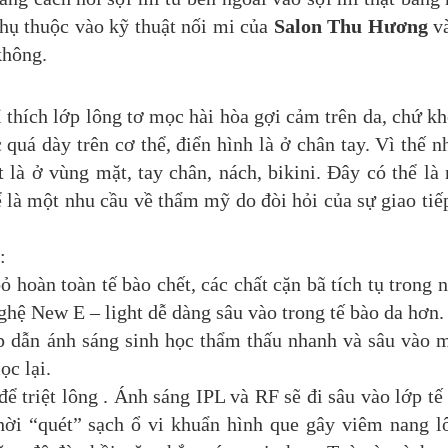
phụ thuộc vào kỹ thuật nối mi của
Salon Thu Hương
và
không.
 thích lớp lông tơ mọc hài hòa gợi cảm trên da, chứ k
 quá dày trên cơ thể, điển hình là ở chân tay. Vì thế n
 là ở vùng mặt, tay chân, nách, bikini. Đây có thể là 
 là một nhu cầu về thẩm mỹ do đòi hỏi của sự giao tiế
:
bỏ hoàn toàn tế bào chết, các chất cặn bã tích tụ trong 
ghệ New E – light dễ dàng sâu vào trong tế bào da hơn.
giúp dẫn ánh sáng sinh học thẩm thấu nhanh và sâu vào
ọc lại.
ể triệt lông . Ánh sáng IPL và RF sẽ đi sâu vào lớp tế
hời “quét” sạch ổ vi khuẩn hình que gây viêm nang l