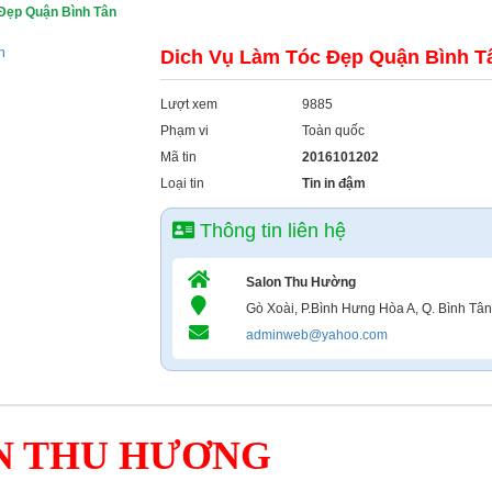
Đẹp Quận Bình Tân
Dich Vụ Làm Tóc Đẹp Quận Bình T
Lượt xem
9885
Phạm vi
Toàn quốc
Mã tin
2016101202
Loại tin
Tin in đậm
Thông tin liên hệ
Salon Thu Hường
Gò Xoài, P.Bình Hưng Hòa A, Q. Bình Tâ
adminweb@yahoo.com
N THU HƯƠNG