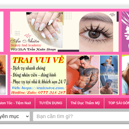
lon Tóc - Tiệm Nail
TUYỂN DỤNG
Thể Dục Thẩm Mỹ
TOP SÀI GÒ