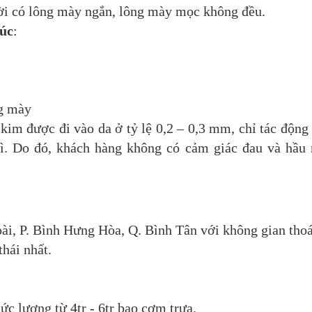
i có lông mày ngắn, lông mày mọc không đều.
úc
:
ng mày
kim được đi vào da ở tỷ lệ 0,2 – 0,3 mm, chỉ tác động
bì. Do đó, khách hàng không có cảm giác đau và hầu
ài, P. Bình Hưng Hòa, Q. Bình Tân với không gian tho
hái nhất.
c lương từ 4tr - 6tr bao cơm trưa.