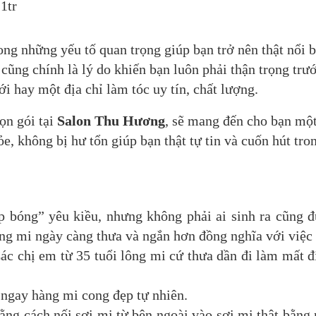
1tr
rong những yếu tố quan trọng giúp bạn trở nên thật nổi b
cũng chính là lý do khiến bạn luôn phải thận trọng trư
ới hay một địa chỉ làm tóc uy tín, chất lượng.
ọn gói tại
Salon Thu Hương
, sẽ mang đến cho bạn mộ
, không bị hư tổn giúp bạn thật tự tin và cuốn hút tro
p bóng” yêu kiều, nhưng không phải ai sinh ra cũng 
ng mi ngày càng thưa và ngắn hơn đồng nghĩa với việc
ác chị em từ 35 tuổi lông mi cứ thưa dần đi làm mất đ
 ngay hàng mi cong đẹp tự nhiên.
ng cách nối sợi mi từ bên ngoài vào sợi mi thật bằng