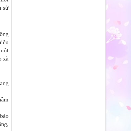
 sử
hông
hiều
một
p xã
nang
 mầm
 bào
ông,