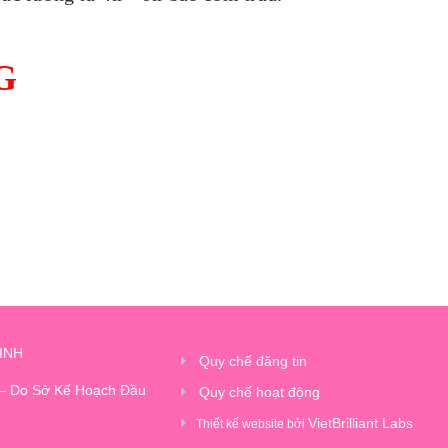
G
INH
Quy chế đăng tin
 – Do Sở Kế Hoạch Đầu
Quy chế hoạt động
VietBrilliant Labs
Thiết kế website bởi