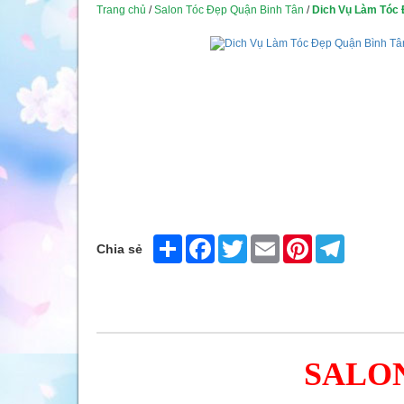
Trang chủ
/
Salon Tóc Đẹp Quận Binh Tân
/
Dich Vụ Làm Tóc 
Share
Facebook
Twitter
Email
Pinterest
Telegram
Chia sẻ
SALO