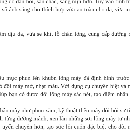
tăng độ đàn hồi, săn chắc, sáng mịn hơn. Tuỳ vào tình t
n số ánh sáng cho thích hợp vừa an toàn cho da, vừa 
m dịu da, vừa se khít lỗ chân lông, cung cấp dưỡng 
u mực phun lên khuôn lông mày đã định hình trước
ó đôi mày mờ, nhạt màu. Với dụng cụ chuyên biệt và
iúp bạn có được đôi lông mày sắc nét, tạo điểm nhấn
ân mày như phun xăm, kỹ thuật thêu mày đòi hỏi sự t
đi từng đường mảnh, xen lẫn những sợi lông mày tự nh
 uyển chuyển hơn, tạo sức lôi cuốn đặc biệt cho đôi 