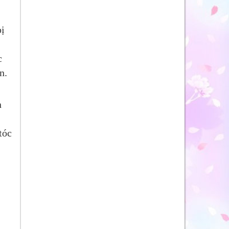
bị
c
n.
n
tóc