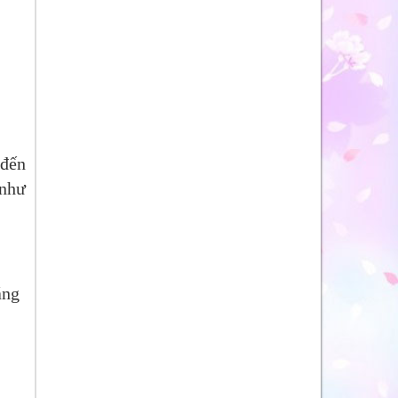
 đến
 như
áng