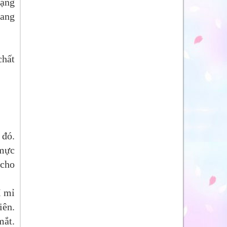
rạng
mang
chất
 đó.
 mực
 cho
ỉ mỉ
iên.
mắt.