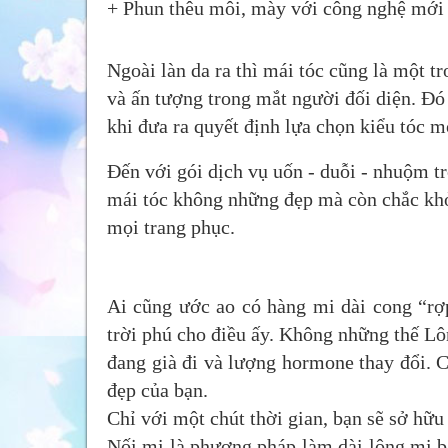
+ Phun thêu môi, mày với công nghệ mới 
Ngoài làn da ra thì mái tóc cũng là một t
và ấn tượng trong mắt người đối diện. Đó 
khi đưa ra quyết định lựa chọn kiểu tóc m
Đến với gói dịch vụ uốn - duỗi - nhuộm tr
mái tóc không những đẹp mà còn chắc khỏe
mọi trang phục.
Ai cũng ước ao có hàng mi dài cong “rợ
trời phú cho điều ấy. Không những thế Lô
đang già đi và lượng hormone thay đổi. C
đẹp của bạn.
Chỉ với một chút thời gian, bạn sẽ sở hữu
Nối mi là phương pháp làm dài lông mi bằ