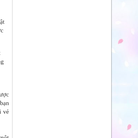
ật
ớc
t
ng
được
 bạn
i vẻ
 một