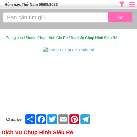
Hôm nay, Thứ Năm 06/08/2026
Trang chủ
ĐỊA CHỈ LÀM ĐẸP HÀ NỘI
SPA TPHCM
Trang chủ
/
Studio Chụp Hình Giá Rẻ
/
Dịch Vụ Chụp Hình Siêu Rẻ
Salon Tóc - Tiệm Nail
TUYỂN DỤNG
Thể Dục Thẩm Mỹ
TOP SÀI GÒN
Mỹ Phẩm
Dịch Vụ Y Tế
Share
Facebook
Twitter
Email
Pinterest
Telegram
Chia sẻ
Dịch Vụ Chụp Hình Siêu Rẻ