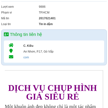
Lượt xem
9886
Phạm vi
TP.HCM
Mã tin
2017021401
Loại tin
Tin in đậm
Thông tin liên hệ
C. Kiều
An Nhơn, P.17, Gò Vấp
com
DỊCH VỤ CHỤP HÌNH
GIÁ SIÊU RẺ
Một khuôn ảnh đẹp không chỉ là một tác phẩm