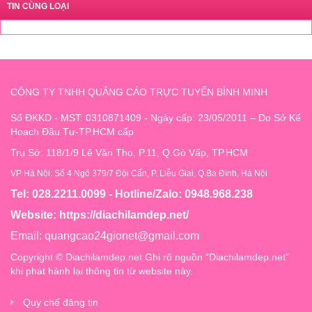
TIN CÙNG LOẠI
CÔNG TY TNHH QUẢNG CÁO TRỰC TUYẾN BÌNH MINH
Số ĐKKD - MST: 0310871409 - Ngày cấp: 23/05/2011 – Do Sở Kế
Hoạch Đầu Tư-TP.HCM cấp
Trụ Sở: 118/1/9 Lê Văn Thọ, P.11, Q.Gò Vấp, TP.HCM
VP Hà Nội: Số 4 Ngõ 379/7 Đội Cấn, P. Liễu Giai, Q.Ba Đình, Hà Nội
Tel: 028.2211.0099 - Hotline/Zalo: 0948.968.238
Website:
https://diachilamdep.net/
Email:
quangcao24gionet@gmail.com
Copyright © Diachilamdep.net Ghi rõ nguồn “Diachilamdep.net”
khi phát hành lại thông tin từ website này.
Quy chế đăng tin