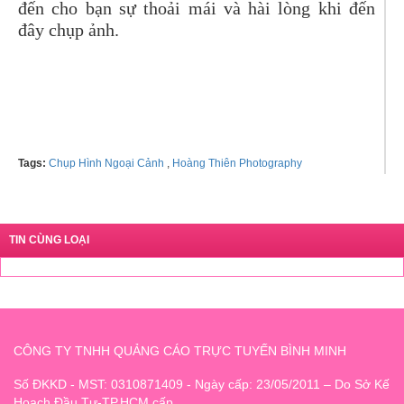
đến cho bạn sự thoải mái và hài lòng khi đến
đây chụp ảnh.
Tel: 0981585595
Tags:
Chụp Hình Ngoại Cảnh
,
Hoàng Thiên Photography
TIN CÙNG LOẠI
CÔNG TY TNHH QUẢNG CÁO TRỰC TUYẾN BÌNH MINH
Số ĐKKD - MST: 0310871409 - Ngày cấp: 23/05/2011 – Do Sở Kế
Hoạch Đầu Tư-TP.HCM cấp