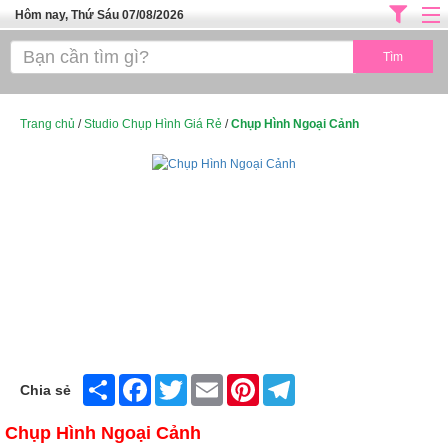
Hôm nay, Thứ Sáu 07/08/2026
Trang chủ
ĐỊA CHỈ LÀM ĐẸP HÀ NỘI
SPA TPHCM
Trang chủ
/
Studio Chụp Hình Giá Rẻ
/
Chụp Hình Ngoại Cảnh
Salon Tóc - Tiệm Nail
TUYỂN DỤNG
Thể Dục Thẩm Mỹ
TOP SÀI GÒN
Mỹ Phẩm
Dịch Vụ Y Tế
Share
Facebook
Twitter
Email
Pinterest
Telegram
Chia sẻ
Chụp Hình Ngoại Cảnh