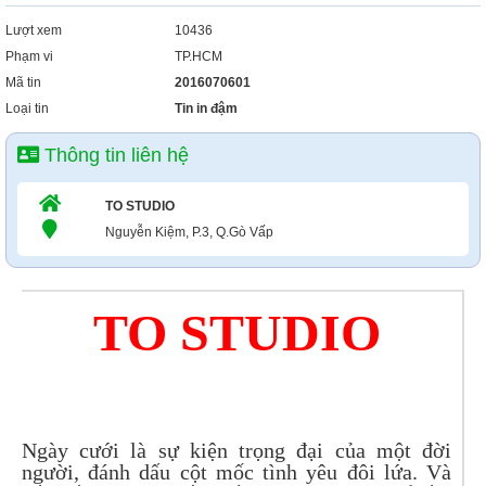
Lượt xem
10436
Phạm vi
TP.HCM
Mã tin
2016070601
Loại tin
Tin in đậm
Thông tin liên hệ
TO STUDIO
Nguyễn Kiệm, P.3, Q.Gò Vấp
TO STUDIO
Ngày cưới là sự kiện trọng đại của một đời
người, đánh dấu cột mốc tình yêu đôi lứa. Và