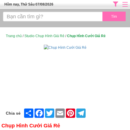
Hôm nay, Thứ Sáu 07/08/2026
Trang chủ
ĐỊA CHỈ LÀM ĐẸP HÀ NỘI
SPA TPHCM
Trang chủ
/
Studio Chụp Hình Giá Rẻ
/
Chụp Hình Cưới Giá Rẻ
Salon Tóc - Tiệm Nail
TUYỂN DỤNG
Thể Dục Thẩm Mỹ
TOP SÀI GÒN
Mỹ Phẩm
Dịch Vụ Y Tế
Share
Facebook
Twitter
Email
Pinterest
Telegram
Chia sẻ
Chụp Hình Cưới Giá Rẻ