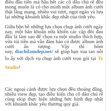
điều đầu tiên mà hầu hết các cô dâu chú rể đều
mong muốn là có cho mình một album ảnh cưới
thật lãng mạng, nhiều vui tươi, ngọt ngào và lưu
lại những khoảnh khắc đẹp nhất của tình yêu.
Giữa bộn bề những lựa chọn chụp ảnh cưới ngày
nay, một băn khoăn nữa khiến các cặp đôi đau
đầu là làm sao để chọn ra một studio thích hợp,
vừa túi tiền mà vẫn đảm bảo có được album ảnh
cưới ấn tượng. Vậy thì hôm
nay,
diachilamdep.net/
sẽ giúp bạn xua tan nỗi
lo ấy với dịch vụ chụp ảnh cưới trọn gói tại
To
Studio
!
Các ngoại cảnh được lựa chọn đều thoáng đãng,
nhiều view đẹp, tạo điều kiện cho cô dâu chú rể
cùng ekip thực hiện những bức hình đẹp nhất
với khoảnh khắc yêu thương quý giá.