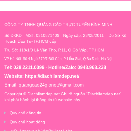
CÔNG TY TNHH QUẢNG CÁO TRỰC TUYẾN BÌNH MINH
Số ĐKKD - MST: 0310871409 - Ngày cấp: 23/05/2011 – Do Sở Kế
Hoạch Đầu Tư-TP.HCM cấp
Trụ Sở: 118/1/9 Lê Văn Thọ, P.11, Q.Gò Vấp, TP.HCM
VP Hà Nội: Số 4 Ngõ 379/7 Đội Cấn, P. Liễu Giai, Q.Ba Đình, Hà Nội
Tel: 028.2211.0099 - Hotline/Zalo: 0948.968.238
Website:
https://diachilamdep.net/
Email:
quangcao24gionet@gmail.com
Copyright © Diachilamdep.net Ghi rõ nguồn “Diachilamdep.net”
khi phát hành lại thông tin từ website này.
Quy chế đăng tin
Quy chế hoạt động