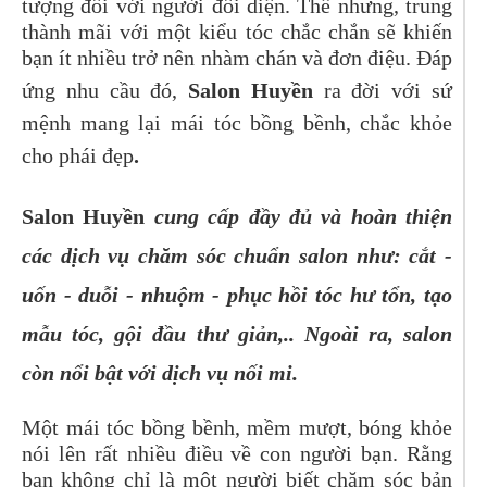
tượng đối với người đối diện. Thế nhưng, trung
thành mãi với một kiểu tóc chắc chắn sẽ khiến
bạn ít nhiều trở nên nhàm chán và đơn điệu. Đáp
ứng nhu cầu đó,
Salon Huyền
ra đời với sứ
mệnh mang lại mái tóc bồng bềnh, chắc khỏe
cho phái đẹp
.
Salon Huyền
cung cấp đầy đủ và hoàn thiện
các dịch vụ chăm sóc chuẩn salon như: cắt -
uốn - duỗi - nhuộm - phục hồi tóc hư tổn, tạo
mẫu tóc, gội đầu thư giản,.. Ngoài ra, salon
còn nổi bật với dịch vụ nối mi.
Một mái tóc bồng bềnh, mềm mượt, bóng khỏe
nói lên rất nhiều điều về con người bạn. Rằng
bạn không chỉ là một người biết chăm sóc bản