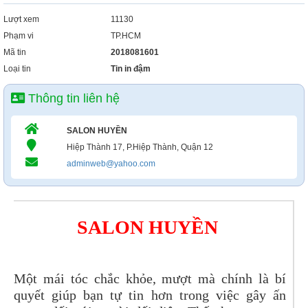
Lượt xem
11130
Phạm vi
TP.HCM
Mã tin
2018081601
Loại tin
Tin in đậm
Thông tin liên hệ
SALON HUYỀN
Hiệp Thành 17, P.Hiệp Thành, Quận 12
adminweb@yahoo.com
SALON HUYỀN
Một mái tóc chắc khỏe, mượt mà chính là bí
quyết giúp bạn tự tin hơn trong việc gây ấn