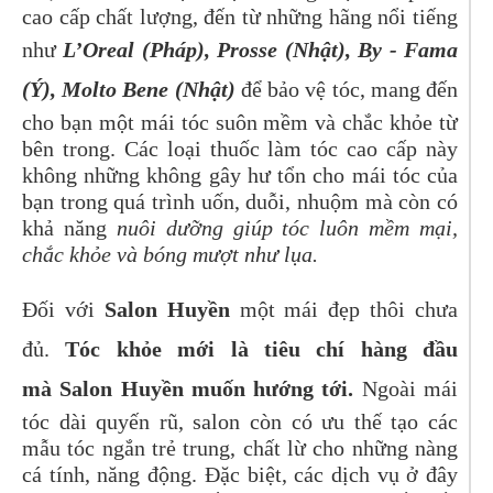
cao cấp chất lượng, đến từ những hãng nổi tiếng
như
L’Oreal (Pháp), Prosse (Nhật), By - Fama
(Ý), Molto Bene (Nhật)
để bảo vệ tóc, mang đến
cho bạn một mái tóc suôn mềm và chắc khỏe từ
bên trong. Các loại thuốc làm tóc cao cấp này
không những không gây hư tổn cho mái tóc của
bạn trong quá trình uốn, duỗi, nhuộm mà còn có
khả năng
nuôi dưỡng giúp tóc luôn mềm mại,
chắc khỏe và bóng mượt như lụa.
Đối với
Salon Huyền
một mái đẹp thôi chưa
đủ.
Tóc khỏe mới là tiêu chí hàng đầu
mà
Salon Huyền
muốn hướng tới.
Ngoài mái
tóc dài quyến rũ, salon còn có ưu thế tạo các
mẫu tóc ngắn trẻ trung, chất lừ cho những nàng
cá tính, năng động. Đặc biệt, các dịch vụ ở đây