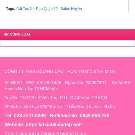
Tags:
Cắt Tóc Nữ Đẹp Quận 12
,
Salon Huyền
TIN CÙNG LOẠI
CÔNG TY TNHH QUẢNG CÁO TRỰC TUYẾN BÌNH MINH
Số ĐKKD - MST: 0310871409 - Ngày cấp: 23/05/2011 – Do Sở Kế
Hoạch Đầu Tư-TP.HCM cấp
Trụ Sở: 118/1/9 Lê Văn Thọ, P.11, Q.Gò Vấp, TP.HCM
VP Hà Nội: Số 4 Ngõ 379/7 Đội Cấn, P. Liễu Giai, Q.Ba Đình, Hà Nội
Tel: 028.2211.0099 - Hotline/Zalo: 0948.968.238
Website:
https://diachilamdep.net/
Email:
quangcao24gionet@gmail.com