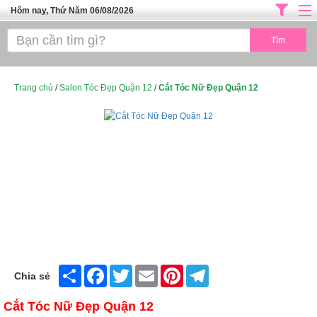
Hôm nay, Thứ Năm 06/08/2026
Trang chủ
ĐỊA CHỈ LÀM ĐẸP HÀ NỘI
SPA TPHCM
Trang chủ
/
Salon Tóc Đẹp Quận 12
/
Cắt Tóc Nữ Đẹp Quận 12
Salon Tóc - Tiệm Nail
TUYỂN DỤNG
Thể Dục Thẩm Mỹ
TOP SÀI GÒN
Mỹ Phẩm
Dịch Vụ Y Tế
Share
Facebook
Twitter
Email
Pinterest
Telegram
Chia sẻ
Cắt Tóc Nữ Đẹp Quận 12