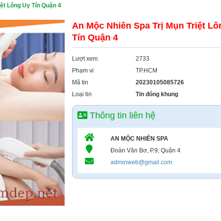
iệt Lông Uy Tín Quận 4
An Mộc Nhiên Spa Trị Mụn Triệt Lô
Tín Quận 4
Lượt xem
2733
Phạm vi
TP.HCM
Mã tin
20230105085726
Loại tin
Tin đóng khung
Thông tin liên hệ
AN MỘC NHIÊN SPA
Đoàn Văn Bơ, P.9, Quận 4
adminweb@gmail.com