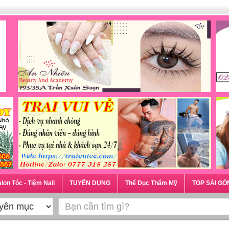
lon Tóc - Tiệm Nail
TUYỂN DỤNG
Thể Dục Thẩm Mỹ
TOP SÀI GÒ