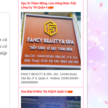
Spa Trị Thâm Mông, Làm Hồng Nhũ, Triệt
Lông Uy Tín Quận 4
n cả
m có
giúp
FANCY BEAUTY & SPA - Đ/c: 134/46 Đoàn
Văn Bơ, P. 9, Quận 4 - Hotline: 0336156946 -
0909588869
Xoa Bóp Khiếm Thị AQUA Quận 4