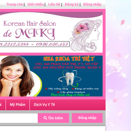
Trang chủ
|
Giới thiệu
|
Liên hệ
|
Đăng ký
|
Đăng nhập
N
Mỹ Phẩm
Dịch Vụ Y Tế
Đăng nhập
Tìm kiếm