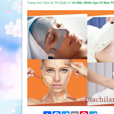
Trang chủ
/
Spa Uy Tín Quận 4
/
An Mộc Nhiên Spa Trị Mụn Tr
Share
Facebook
Twitter
Email
Pinterest
Telegram